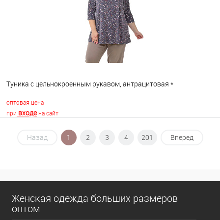
Туника с цельнокроенным рукавом, антрацитовая *
оптовая цена
входе
при
на сайт
Назад
1
2
3
4
201
Вперед
В корзину
В избранное
В наличии
Женская одежда больших размеров
оптом