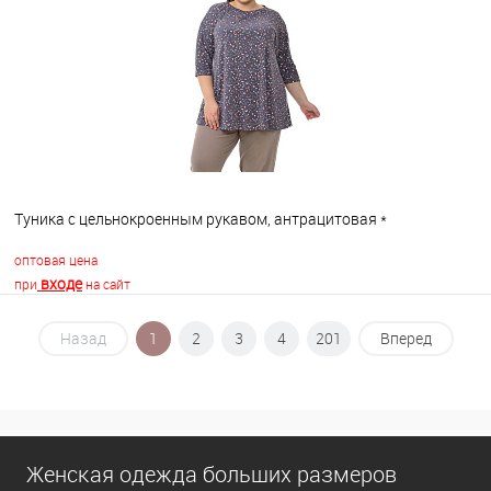
В избранное
В наличии
Туника с цельнокроенным рукавом, антрацитовая *
оптовая цена
входе
при
на сайт
Назад
1
2
3
4
201
Вперед
В корзину
В избранное
В наличии
Женская одежда больших размеров