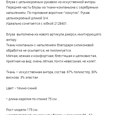
Блуза с цельнокроеным рукавом из искуственной ангоры.
Передняя часть блузы из ткани-компаньона с серебряным
напылением. По горловине воротник-"хомутик". Рукав
цельнокроеный длиной 3/4.
Идеально сочетается с юбкой 2128401.
Блуза выполнена из нового артикула джерси, имитирующего
ангору.
Ткань-компаньон с напылением благодаря силиконовой
обработке не осыпается, не пиллингуется.
Мягкая, нежная и комфортная; блестящая и шелковистая,
приятная на вид; очень лёгкая, почти невесомая; не колет.
Ткань – искусственная ангора, состав: 67% полиэстер, 30%
вискоза. 3% эластан
Цвет - темно-синий.
* длина изделия по спинке 75 см .
Рост модели 175 см.