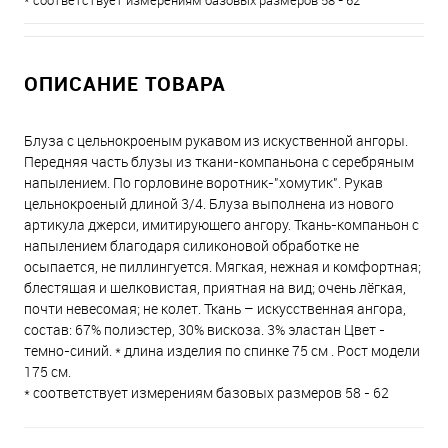
* соответствует измерениям базовых размеров 58 - 62
ОПИСАНИЕ ТОВАРА
Блуза с цельнокроеным рукавом из искуственной ангоры.
Передняя часть блузы из ткани-компаньона с серебряным
напылением. По горловине воротник-"хомутик". Рукав
цельнокроеный длиной 3/4. Блуза выполнена из нового
артикула джерси, имитирующего ангору. Ткань-компаньон с
напылением благодаря силиконовой обработке не
осыпается, не пиллингуется. Мягкая, нежная и комфортная;
блестящая и шелковистая, приятная на вид; очень лёгкая,
почти невесомая; не колет. Ткань – искусственная ангора,
состав: 67% полиэстер, 30% вискоза. 3% эластан Цвет -
темно-синий. * длина изделия по спинке 75 см . Рост модели
175 см.
* соответствует измерениям базовых размеров 58 - 62