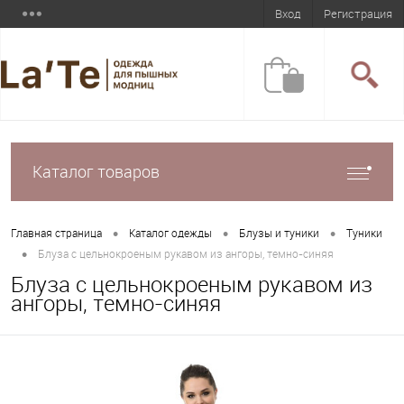
Вход
Регистрация
Каталог товаров
•
•
•
Главная страница
Каталог одежды
Блузы и туники
Туники
•
Блуза с цельнокроеным рукавом из ангоры, темно-синяя
Блуза с цельнокроеным рукавом из
ангоры, темно-синяя