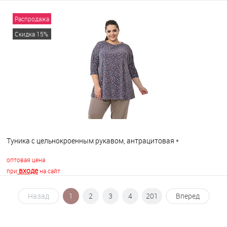
Распродажа
В корзину
Скидка 15%
В избранное
В наличии
Туника с цельнокроенным рукавом, антрацитовая *
оптовая цена
входе
при
на сайт
Назад
1
2
3
4
201
Вперед
В корзину
В избранное
В наличии