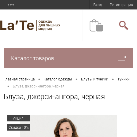
Вход
Регистрация
Каталог товаров
•
•
•
Главная страница
Каталог одежды
Блузы и туники
Туники
•
Блуза, джерси-ангора, черная
Блуза, джерси-ангора, черная
Акция!
Скидка 10%