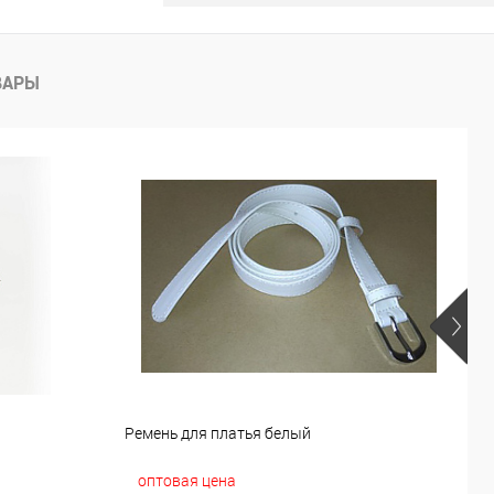
ВАРЫ
й
Ремень для платья белый
Р
оптовая цена