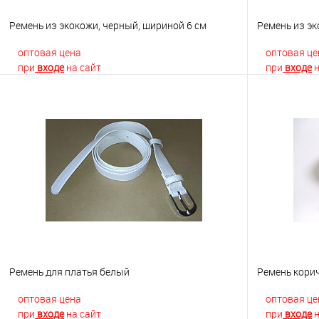
Ремень из экокожи, черный, шириной 6 см
Ремень из эк
оптовая цена
оптовая це
при
входе
на сайт
при
входе
н
В корзину
Купить в 1 клик
К сравнению
Купить в 1
В избранное
Недоступно
В избранно
Ремень для платья белый
Ремень кори
оптовая цена
оптовая це
при
входе
на сайт
при
входе
н