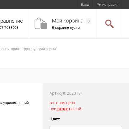
Вход
Регистрация
Моя корзина
равнение
0
ет товаров
В корзине пусто
зовая, принт "французский серый"
Артикул:
2520134
полуприлегающий.
оптовая цена
при
входе
на сайт
Цвет: