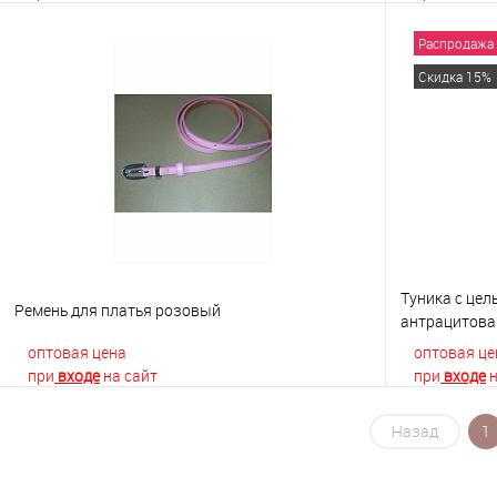
Распродажа
В корзину
Скидка 15%
Купить в 1 клик
К сравнению
Купить в 1
В избранное
В наличии
В избранно
Туника с це
Ремень для платья розовый
антрацитова
оптовая цена
оптовая це
при
входе
на сайт
при
входе
н
Назад
1
В корзину
Купить в 1 клик
К сравнению
Купить в 1