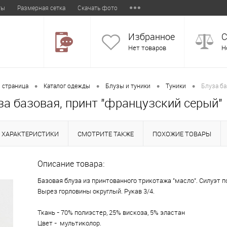
ты
Размерная сетка
Скачать фото
Избранное
С
Нет товаров
Н
•
•
•
•
 страница
Каталог одежды
Блузы и туники
Туники
Блуза ба
за базовая, принт "французский серый"
ХАРАКТЕРИСТИКИ
СМОТРИТЕ ТАКЖЕ
ПОХОЖИЕ ТОВАРЫ
Описание товара:
Базовая блуза из принтованного трикотажа "масло". Силуэт 
Вырез горловины округлый. Рукав 3/4.
Ткань - 70% полиэстер, 25% вискоза, 5% эластан
Цвет - мультиколор.