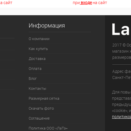
а сайт
при
входе
на сайт
Информация
О компании
2017 © О
Как купить
магазин 
размеров
Доставка
Оплата
Адрес фа
Санкт-Пет
Блог
Контакты
Для повыш
представ
Размерная сетка
предыдущ
Скачать фото
«cookie»,
политико
Соглашение
Политика ООО «ЛаТэ»