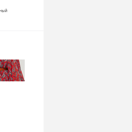
рный
ину
К сравнению
Недоступно