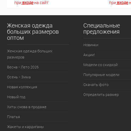
при
входе
на сайт
при
входе
н
Женская одежда
Специальные
больших размеров
предложения
оптом
Новинки
Женская одежда больших
Акции!
размеров
Модели со скидкой
Весна - Лето 2026
Популярные модели
Осень - Зима
Скачать фото
Новая коллекция
Определить размер
Новый год
Хиты снова в продаже
Платья
Жакеты и кардиганы