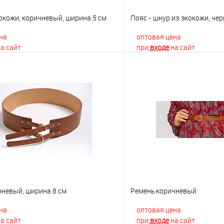
окожи, коричневый, ширина 5 см
Пояс - шнур из экокожи, че
на
оптовая цена
а сайт
при
входе
на сайт
В корзину
В корз
 клик
К сравнению
Купить в 1 клик
е
Недоступно
В избранное
чневый, ширина 8 см
Ремень коричневый
на
оптовая цена
а сайт
при
входе
на сайт