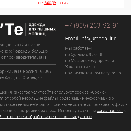
при
входе
на сайт
+7 (905) 263-92-91
Email:
info@moda-lt.ru
фициальный интернет
Мы работаем
женской одежды больших
по будням с 9 до 18
 от производителя ЛаТэ.
по Московскому времени.
Заказы с сайта
брики ЛаТэ: Россия 198097,
принимаются круглосуточно.
ербург, пр. Стачек, 47
ения качества услуг сайт использует cookies. «Cookie»
ляют собой небольшие файлы, содержащие информацию о
их посещениях веб-сайта. Если вы не хотите использовать файлы
 измените настройки браузера. Используя сайт, вы
соглашаетесь
с
й в отношении обработки персональных данных