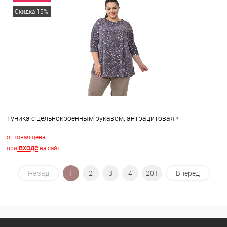
В корзину
Скидка 15%
В избранное
В наличии
Туника с цельнокроенным рукавом, антрацитовая *
оптовая цена
входе
при
на сайт
Назад
1
2
3
4
201
Вперед
В корзину
В избранное
В наличии