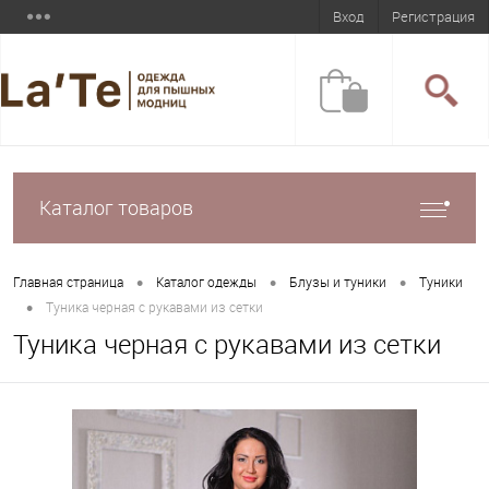
Вход
Регистрация
Каталог товаров
•
•
•
Главная страница
Каталог одежды
Блузы и туники
Туники
•
Туника черная с рукавами из сетки
Туника черная с рукавами из сетки