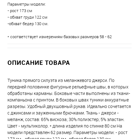
Параметры модели:
- рост 173 см
- обхват груди 122 см
-обхват бедер 130 см.
* соответствует измерениям базовых размеров 58 - 62
ОПИСАНИЕ ТОВАРА
Туника прямого силуэта из меланжевого джерси. По
передней половинке фигурные рельефные швы, в которых
обработаны карманы. Боковые части выполнены из ткани-
компаньона с принтом. В боковых швах туники аккуратные
разрезы. Удобный двухшовный рукав. Идеально сочетается
с джинсами и зауженными брючками. Ткань - джерси -
меланж, состав: 65% вискоза; 30% полиэстер; 5% эластан.
Цвет - мультиколор. * длина изделия по спинке 80 см На
модели представлен 62 размер. Параметры модели: - рост
173 см - обхват груди 122 см -обхват бедер 130 см.