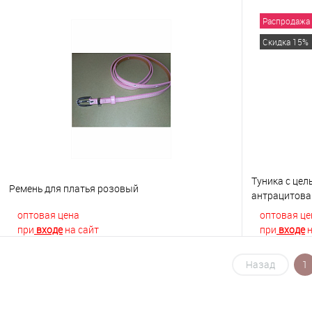
Распродажа
В корзину
Скидка 15%
Купить в 1 клик
К сравнению
Купить в 1
В избранное
В наличии
В избранно
Туника с це
Ремень для платья розовый
антрацитова
оптовая цена
оптовая це
при
входе
на сайт
при
входе
н
Назад
1
В корзину
Купить в 1 клик
К сравнению
Купить в 1