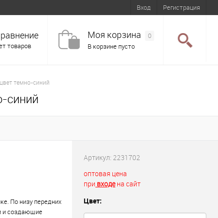
Вход
Регистрация
Моя корзина
равнение
0
ет товаров
В корзине пусто
 цвет темно-синий
о-синий
Артикул:
2231702
оптовая цена
при
входе
на сайт
Цвет:
е. По низу передних
и и создающие