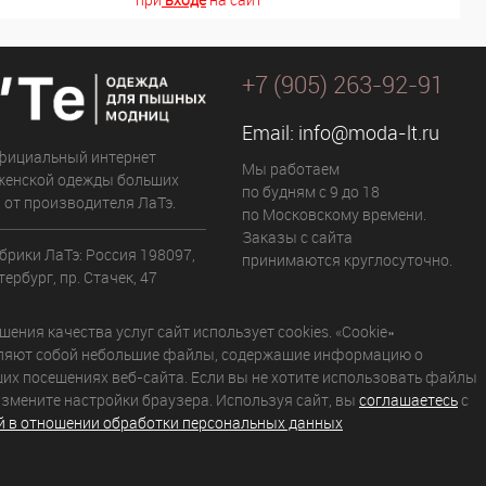
+7 (905) 263-92-91
Email:
info@moda-lt.ru
фициальный интернет
Мы работаем
женской одежды больших
по будням с 9 до 18
 от производителя ЛаТэ.
по Московскому времени.
Заказы с сайта
брики ЛаТэ: Россия 198097,
принимаются круглосуточно.
ербург, пр. Стачек, 47
ения качества услуг сайт использует cookies. «Cookie»
ляют собой небольшие файлы, содержащие информацию о
их посещениях веб-сайта. Если вы не хотите использовать файлы
 измените настройки браузера. Используя сайт, вы
соглашаетесь
с
й в отношении обработки персональных данных