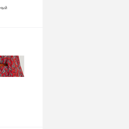
рный
ину
К сравнению
Недоступно