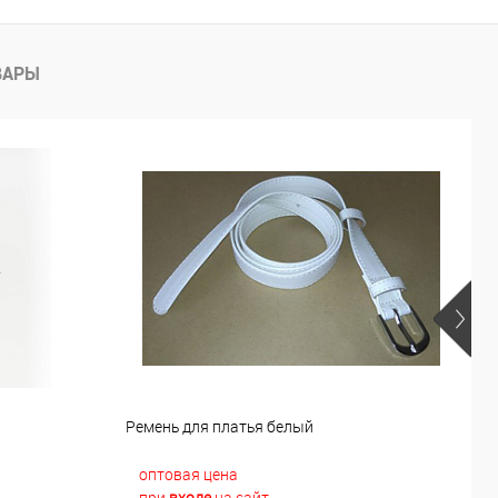
ВАРЫ
й
Ремень для платья белый
Р
оптовая цена
при
входе
на сайт