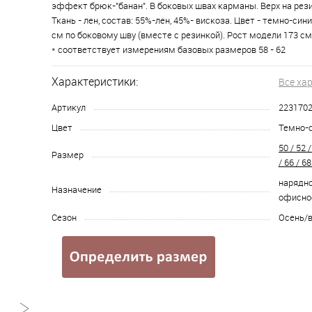
эффект брюк-"банан". В боковых швах карманы. Верх на рези
Ткань - лен, состав: 55%-лен, 45%- вискоза. Цвет - темно-син
см по боковому шву (вместе с резинкой). Рост модели 173 см
* соответствует измерениям базовых размеров 58 - 62
Характеристики:
Все ха
Артикул
223170
Цвет
Темно-
50 / 52 /
Размер
/ 66 / 68
нарядно
Назначение
офисное
Сезон
Осень/