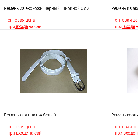
Ремень из экокожи, черный, шириной 6 см
Ремень из эк
оптовая цена
оптовая це
при
входе
на сайт
при
входе
н
В корзину
Купить в 1 клик
К сравнению
Купить в 1
В избранное
Недоступно
В избранно
Ремень для платья белый
Ремень кори
оптовая цена
оптовая це
при
входе
на сайт
при
входе
н