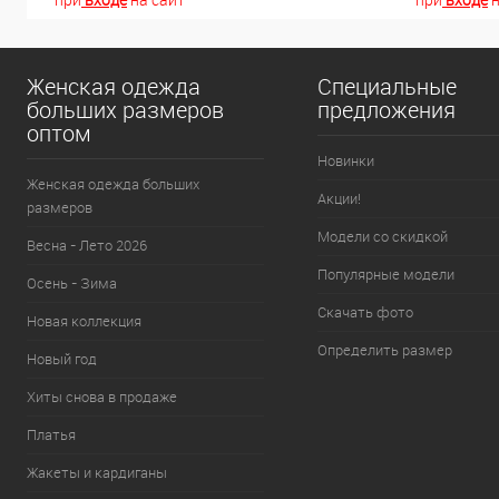
Женская одежда
Специальные
больших размеров
предложения
оптом
Новинки
Женская одежда больших
Акции!
размеров
Модели со скидкой
Весна - Лето 2026
Популярные модели
Осень - Зима
Скачать фото
Новая коллекция
Определить размер
Новый год
Хиты снова в продаже
Платья
Жакеты и кардиганы