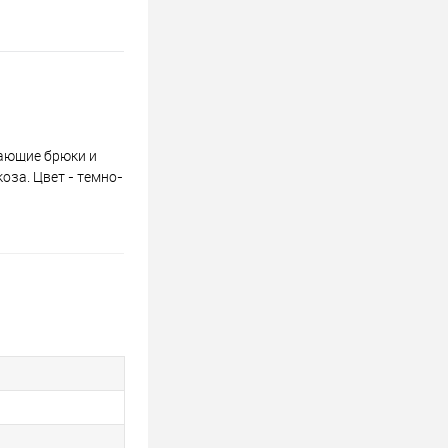
жающие брюки и
оза. Цвет - темно-