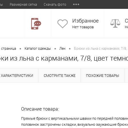
ты
Размерная сетка
Скачать фото
Избранное
С
Нет товаров
Н
•
•
•
 страница
Каталог одежды
Лен
Брюки из льна с карманами, 7/8,
ки из льна с карманами, 7/8, цвет темн
ХАРАКТЕРИСТИКИ
СМОТРИТЕ ТАКЖЕ
ПОХОЖИЕ ТОВАРЫ
Описание товара:
Прямые брюки с вертикальными швами по передней половинк
половинок застрочены складки, визуально заужающие брюк