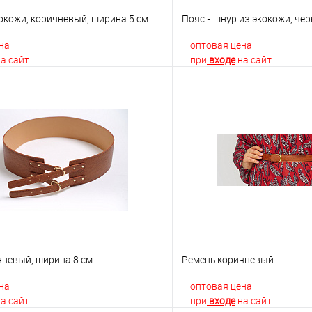
окожи, коричневый, ширина 5 см
Пояс - шнур из экокожи, че
на
оптовая цена
а сайт
при
входе
на сайт
В корзину
В корз
 клик
К сравнению
Купить в 1 клик
е
Недоступно
В избранное
чневый, ширина 8 см
Ремень коричневый
на
оптовая цена
а сайт
при
входе
на сайт