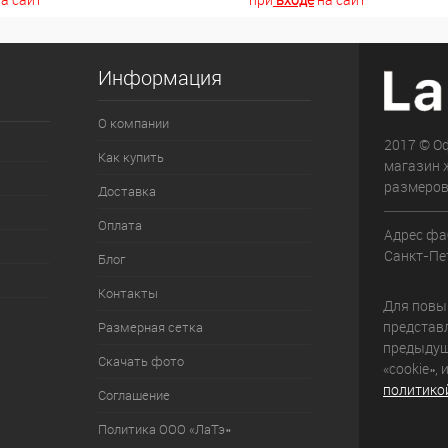
Информация
О компании
2017 © О
Как купить
магазин 
размеров
Доставка
Оплата
Адрес фа
Санкт-Пет
Блог
Контакты
Для повыш
представ
Размерная сетка
предыдущ
Скачать фото
«cookie»,
политико
Соглашение
Политика ООО «ЛаТэ»