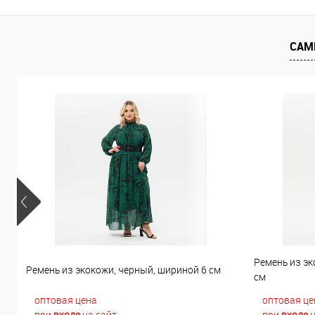
В избранное
В наличии
В избранно
САМ
Ремень из эк
Ремень из экокожи, черный, шириной 6 см
см
оптовая цена
оптовая це
при
входе
на сайт
при
входе
н