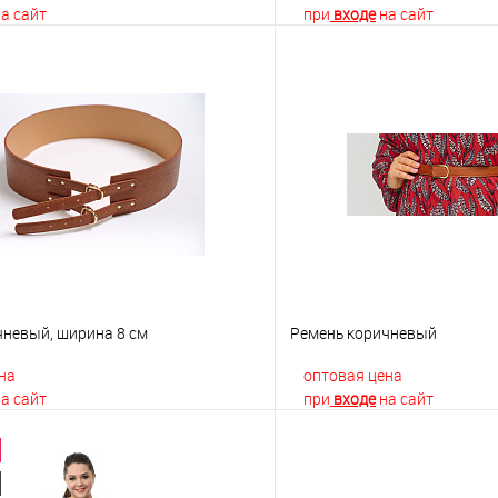
а сайт
при
входе
на сайт
В корзину
В корз
 клик
К сравнению
Купить в 1 клик
е
Недоступно
В избранное
чневый, ширина 8 см
Ремень коричневый
на
оптовая цена
а сайт
при
входе
на сайт
В корзину
В корз