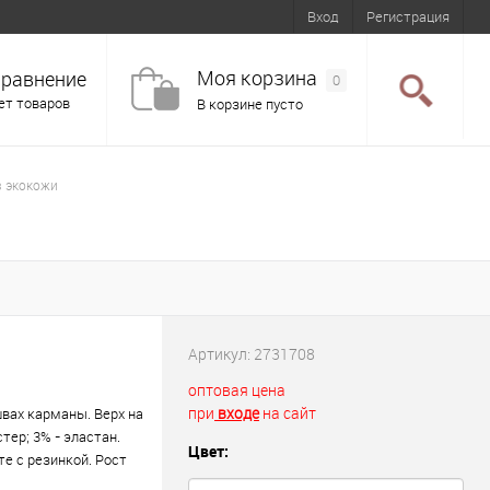
Вход
Регистрация
Моя корзина
равнение
0
ет товаров
В корзине пусто
з экокожи
Артикул:
2731708
оптовая цена
при
входе
на сайт
вах карманы. Верх на
тер; 3% - эластан.
Цвет:
те с резинкой. Рост