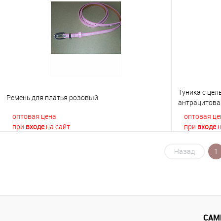
Купить в 1 клик
К сравнению
Купить в 1
В избранное
В наличии
В избранно
Туника с це
Ремень для платья розовый
антрацитова
оптовая цена
оптовая це
при
входе
на сайт
при
входе
н
Назад
1
В корзину
Купить в 1 клик
К сравнению
Купить в 1
В избранное
В наличии
В избранно
САМ