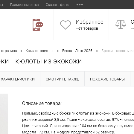
ты
Размерная сетка
Скачать фото
Избранное
С
Нет товаров
Н
•
•
•
 страница
Каталог одежды
Весна - Лето 2026
Брюки - кюлоты и
ки - кюлоты из экокожи
ХАРАКТЕРИСТИКИ
СМОТРИТЕ ТАКЖЕ
ПОХОЖИЕ ТОВАРЫ
Описание товара:
Прямые, свободные брюки "кюлоты" из экокожи. В боковых ш
резинке шириной 3,5 см. Ткань - экокожа; состав: 97% - полиэс
Цвет - черный. Длина изделия - 104 см по боковому шву вмес
модели 172 см. На модели представлен 62 размер.