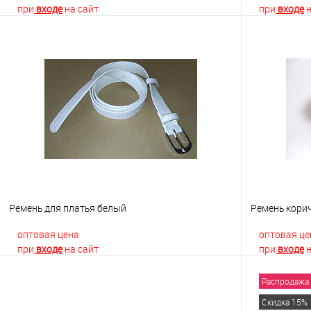
при
входе
на сайт
при
входе
н
В корзину
Купить в 1 клик
К сравнению
Купить в 1
В избранное
Недоступно
В избранно
Ремень для платья белый
Ремень кори
оптовая цена
оптовая це
при
входе
на сайт
при
входе
н
Распродажа
В корзину
Скидка 15%