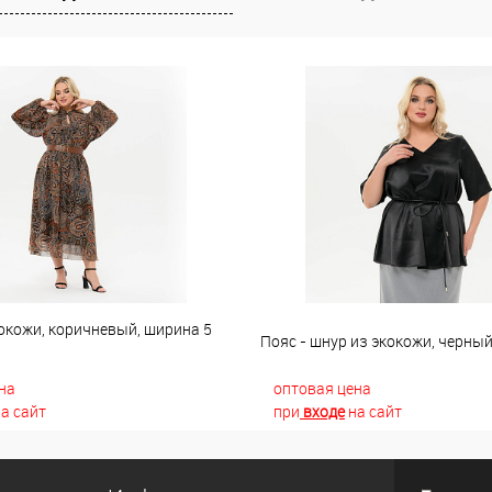
окожи, коричневый, ширина 5
Пояс - шнур из экокожи, черны
на
оптовая цена
а сайт
при
входе
на сайт