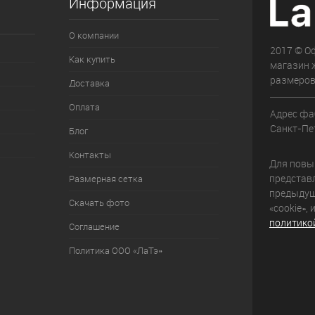
Информация
О компании
2017 © О
Как купить
магазин 
размеров
Доставка
Оплата
Адрес фа
Санкт-Пет
Блог
Контакты
Для повыш
представ
Размерная сетка
предыдущ
Скачать фото
«cookie»,
политико
Соглашение
Политика ООО «ЛаТэ»