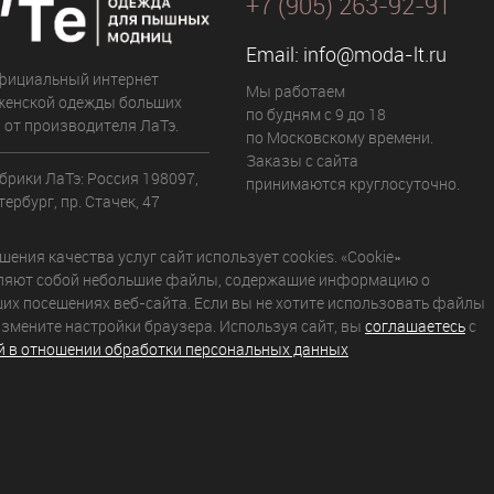
+7 (905) 263-92-91
Email:
info@moda-lt.ru
фициальный интернет
Мы работаем
женской одежды больших
по будням с 9 до 18
 от производителя ЛаТэ.
по Московскому времени.
Заказы с сайта
брики ЛаТэ: Россия 198097,
принимаются круглосуточно.
ербург, пр. Стачек, 47
ения качества услуг сайт использует cookies. «Cookie»
ляют собой небольшие файлы, содержащие информацию о
их посещениях веб-сайта. Если вы не хотите использовать файлы
 измените настройки браузера. Используя сайт, вы
соглашаетесь
с
й в отношении обработки персональных данных