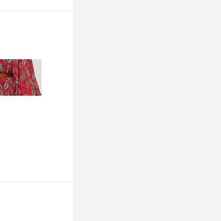
ину
К сравнению
Недоступно
ину