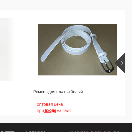
й
Ремень для платья белый
Р
оптовая цена
при
входе
на сайт