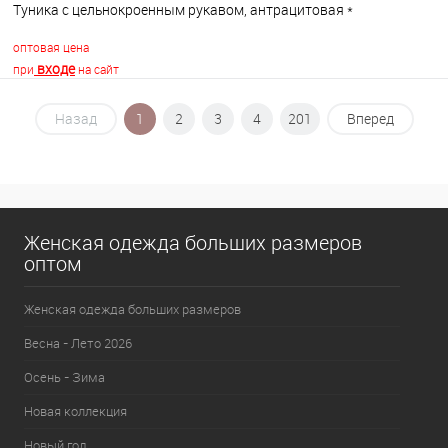
Туника с цельнокроенным рукавом, антрацитовая *
оптовая цена
входе
при
на сайт
Назад
1
2
3
4
201
Вперед
В корзину
В избранное
В наличии
Женская одежда больших размеров
оптом
Женская одежда больших размеров
Весна - Лето 2026
Осень - Зима
Новая коллекция
Новый год