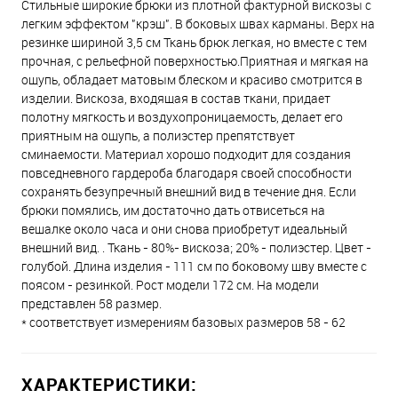
Стильные широкие брюки из плотной фактурной вискозы с
легким эффектом "крэш". В боковых швах карманы. Верх на
резинке шириной 3,5 см Ткань брюк легкая, но вместе с тем
прочная, с рельефной поверхностью.Приятная и мягкая на
ощупь, обладает матовым блеском и красиво смотрится в
изделии. Вискоза, входящая в состав ткани, придает
полотну мягкость и воздухопроницаемость, делает его
приятным на ощупь, а полиэстер препятствует
сминаемости. Материал хорошо подходит для создания
повседневного гардероба благодаря своей способности
сохранять безупречный внешний вид в течение дня. Если
брюки помялись, им достаточно дать отвисеться на
вешалке около часа и они снова приобретут идеальный
внешний вид. . Ткань - 80%- вискоза; 20% - полиэстер. Цвет -
голубой. Длина изделия - 111 см по боковому шву вместе с
поясом - резинкой. Рост модели 172 см. На модели
представлен 58 размер.
* соответствует измерениям базовых размеров 58 - 62
ХАРАКТЕРИСТИКИ: