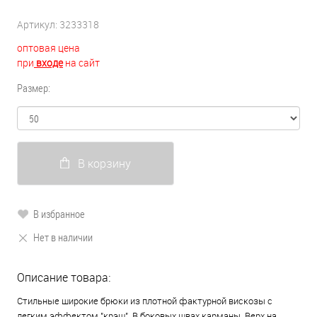
Артикул:
3233318
оптовая цена
при
входе
на сайт
Размер:
В корзину
В избранное
Нет в наличии
Описание товара:
Стильные широкие брюки из плотной фактурной вискозы с
легким эффектом "крэш". В боковых швах карманы. Верх на