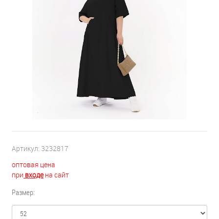
Артикул:
3232817
оптовая цена
при
входе
на сайт
Размер: