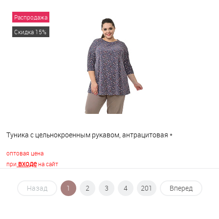
Распродажа
В корзину
Скидка 15%
В избранное
В наличии
Туника с цельнокроенным рукавом, антрацитовая *
оптовая цена
входе
при
на сайт
Назад
1
2
3
4
201
Вперед
В корзину
В избранное
В наличии