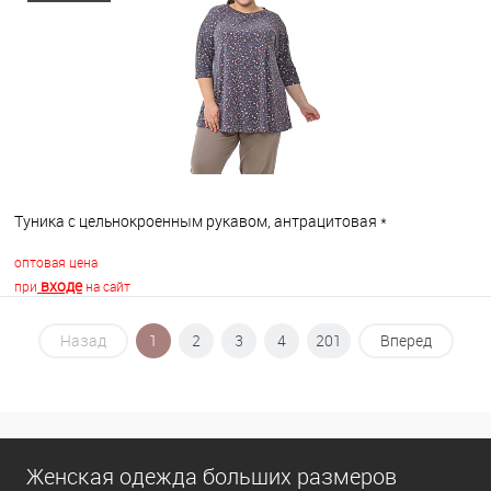
В избранное
В наличии
Туника с цельнокроенным рукавом, антрацитовая *
оптовая цена
входе
при
на сайт
Назад
1
2
3
4
201
Вперед
В корзину
В избранное
В наличии
Женская одежда больших размеров