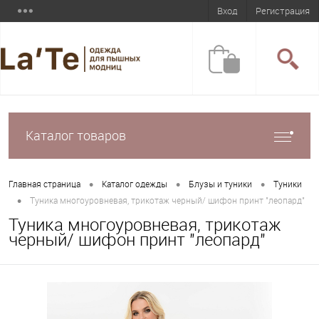
Вход
Регистрация
Каталог товаров
•
•
•
Главная страница
Каталог одежды
Блузы и туники
Туники
•
Туника многоуровневая, трикотаж черный/ шифон принт "леопард"
Туника многоуровневая, трикотаж
черный/ шифон принт "леопард"