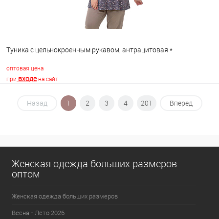
Туника с цельнокроенным рукавом, антрацитовая *
оптовая цена
входе
при
на сайт
Назад
1
2
3
4
201
Вперед
В корзину
В избранное
В наличии
Женская одежда больших размеров
оптом
Женская одежда больших размеров
Весна - Лето 2026