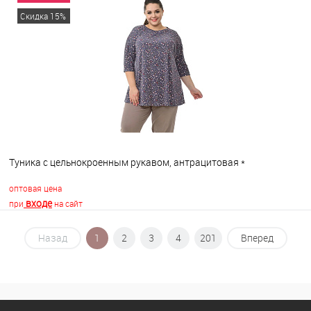
В корзину
Скидка 15%
В избранное
В наличии
Туника с цельнокроенным рукавом, антрацитовая *
оптовая цена
входе
при
на сайт
Назад
1
2
3
4
201
Вперед
В корзину
В избранное
В наличии