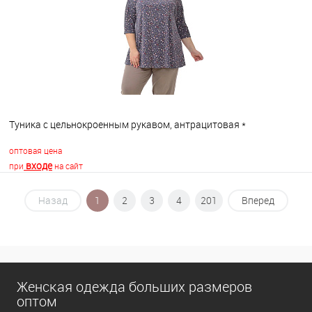
В избранное
В наличии
Туника с цельнокроенным рукавом, антрацитовая *
оптовая цена
входе
при
на сайт
Назад
1
2
3
4
201
Вперед
В корзину
В избранное
В наличии
Женская одежда больших размеров
оптом