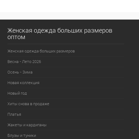
В избранное
В наличии
Женская одежда больших размеров
оптом
Женская одежда больших размеров
Весна - Лето 2026
Осень - Зима
Новая коллекция
Новый год
Хиты снова в продаже
Платья
Жакеты и кардиганы
Блузы и туники