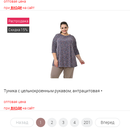
оптовая цена
входе
при
на сайт
Распродажа
В корзину
Скидка 15%
В избранное
В наличии
Туника с цельнокроенным рукавом, антрацитовая *
оптовая цена
входе
при
на сайт
Назад
1
2
3
4
201
Вперед
В корзину