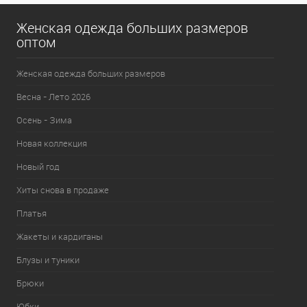
Женская одежда больших размеров
оптом
Женская одежда больших размеров
Весна - Лето 2026
Осень - Зима
Новая коллекция
Новый год
Хиты снова в продаже
Платья
Жакеты и кардиганы
Блузы и туники
Брюки
Юбки