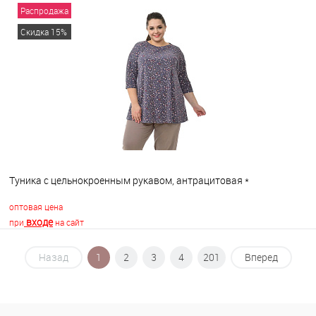
Распродажа
В корзину
Скидка 15%
В избранное
В наличии
Туника с цельнокроенным рукавом, антрацитовая *
оптовая цена
входе
при
на сайт
Назад
1
2
3
4
201
Вперед
В корзину
В избранное
В наличии