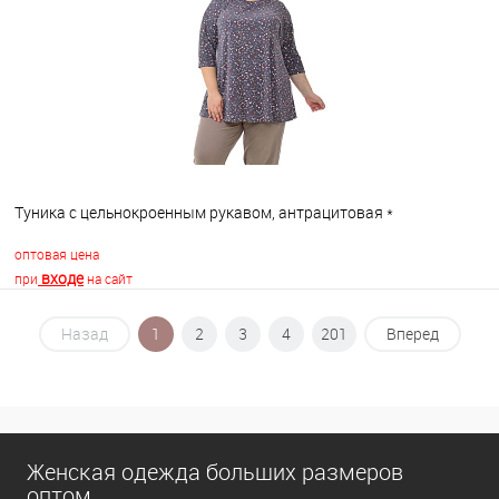
В избранное
В наличии
Туника с цельнокроенным рукавом, антрацитовая *
оптовая цена
входе
при
на сайт
Назад
1
2
3
4
201
Вперед
В корзину
В избранное
В наличии
Женская одежда больших размеров
оптом