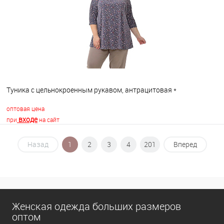
В избранное
В наличии
Туника с цельнокроенным рукавом, антрацитовая *
оптовая цена
входе
при
на сайт
Назад
1
2
3
4
201
Вперед
В корзину
В избранное
В наличии
Женская одежда больших размеров
оптом