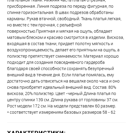
присборенная. Линия подреза по переду фигурная, по
спинке горизонтальная. В швах подрезов обработаны
карманы. Рукав втачной, свободный. Ткань платья легкая,
но вместе с тем прочная, с рельефной
поверхностью.Приятная и мягкая на ощупь, обладает
матовым блеском и красиво смотрится в изделии. Вискоза,
входящая в состав ткани, придает полотну мягкость и
воздухопроницаемость, делает его приятным на ощупь, а
полиэстер препятствует сминаемости. Материал хорошо
подходит для создания повседневного гардероба
благодаря своей способности сохранять безупречный
внешний вид в течение дня. Если платье помялась, ему
достаточно дать отвисеться на вешалке около часа и оно
снова приобретет идеальный внешний вид. Состав: 80%
вискоза; 20% полиэстер. Цвет -черный Длина платья по
центру спинки 139 см. Длина рукава от горловины 37 см.
Рост модели 172 см. На модели представлен 60 размер.
* соответствует измерениям базовых размеров 58 - 62
ХАРАКТЕРИСТИКИ: