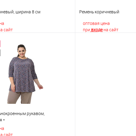
чневый, ширина 8 см
Ремень коричневый
на
оптовая цена
а сайт
при
входе
на сайт
В корзину
В корз
 клик
К сравнению
Купить в 1 клик
е
В наличии
В избранное
льнокроенным рукавом,
я *
на
а сайт