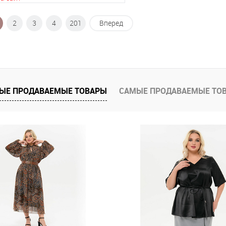
2
3
4
201
Вперед
В корзину
 клик
К сравнению
е
В наличии
ЫЕ ПРОДАВАЕМЫЕ ТОВАРЫ
САМЫЕ ПРОДАВАЕМЫЕ ТО