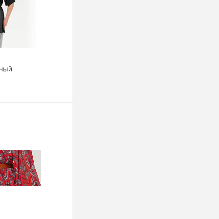
рный
ину
К сравнению
Недоступно