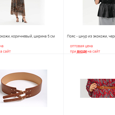
окожи, коричневый, ширина 5 см
Пояс - шнур из экокожи, че
на
оптовая цена
а сайт
при
входе
на сайт
В корзину
В корз
 клик
К сравнению
Купить в 1 клик
е
Недоступно
В избранное