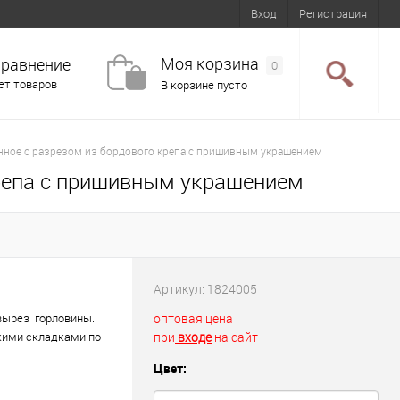
Вход
Регистрация
Моя корзина
равнение
0
ет товаров
В корзине пусто
нное с разрезом из бордового крепа с пришивным украшением
крепа с пришивным украшением
Артикул:
1824005
 вырез горловины.
оптовая цена
кими складками по
при
входе
на сайт
Цвет: