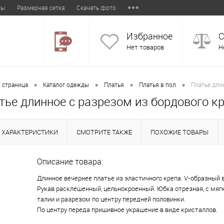
ты
Размерная сетка
Скачать фото
Избранное
С
Нет товаров
Н
•
•
•
•
 страница
Каталог одежды
Платья
Платья в пол
Платье дли
тье длинное с разрезом из бордового 
ХАРАКТЕРИСТИКИ
СМОТРИТЕ ТАКЖЕ
ПОХОЖИЕ ТОВАРЫ
Описание товара:
Длинное вечернее платье из эластичного крепа. V-образный
Рукав расклешенный, цельнокроенный. Юбка отрезная, с мяг
талии и разрезом по центру передней половинки.
По центру переда пришивное украшение в виде кристаллов.