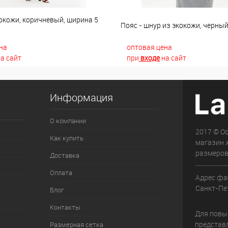
окожи, коричневый, ширина 5
Пояс - шнур из экокожи, черны
на
оптовая цена
а сайт
при
входе
на сайт
Информация
О компании
2017 © О
Как купить
магазин 
размеров
Доставка
Оплата
Адрес фа
Санкт-Пет
Блог
Контакты
Для повыш
представ
Размерная сетка