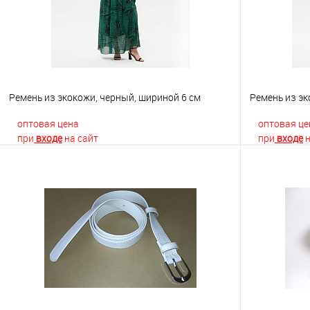
Ремень из экокожи, черный, шириной 6 см
Ремень из эк
оптовая цена
оптовая це
при
входе
на сайт
при
входе
н
В корзину
Купить в 1 клик
К сравнению
Купить в 1
В избранное
Недоступно
В избранно