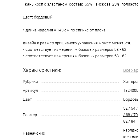
Ткань:креп с эластаном, состав: 65% - вискоза, 25% полиэсте
Цвет: бордовый
* длина изделия = 143 см по спинке от плеча.
дизайн и размер пришивного украшения может меняться.
* соответствует измерениям базовых размеров 58 - 62
* соответствует измерениям базовых размеров 58 - 62
Характеристики:
Все ха
Рубрики
Хит пр
Артикул
182400
Цвет
Бордов
52 / 54 /
Размер
/ 68 / 70
82 / 84
нарядно
Назначение
коктел