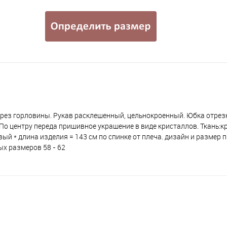
ырез горловины. Рукав расклешенный, цельнокроенный. Юбка отрез
По центру переда пришивное украшение в виде кристаллов. Ткань:кр
овый * длина изделия = 143 см по спинке от плеча. дизайн и размер
х размеров 58 - 62