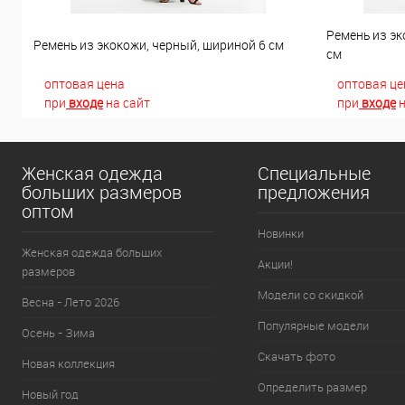
Ремень из эк
Ремень из экокожи, черный, шириной 6 см
см
оптовая цена
оптовая це
при
входе
на сайт
при
входе
н
Женская одежда
Специальные
больших размеров
предложения
оптом
Новинки
Женская одежда больших
Акции!
размеров
Модели со скидкой
Весна - Лето 2026
Популярные модели
Осень - Зима
Скачать фото
Новая коллекция
Определить размер
Новый год