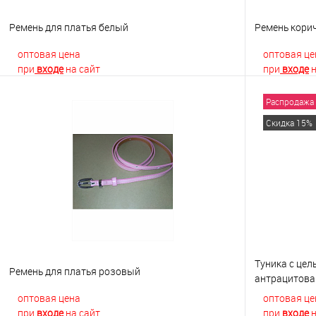
Ремень для платья белый
Ремень кори
оптовая цена
оптовая це
при
входе
на сайт
при
входе
н
Распродажа
В корзину
Скидка 15%
Купить в 1 клик
К сравнению
Купить в 1
В избранное
В наличии
В избранно
Туника с це
Ремень для платья розовый
антрацитова
оптовая цена
оптовая це
при
входе
на сайт
при
входе
н