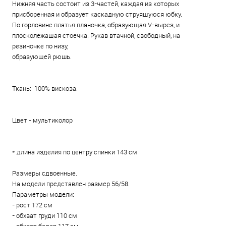
Нижняя часть состоит из 3-частей, каждая из которых
присборенная и образует каскадную струящуюся юбку.
По горловине платья планочка, образующая V-вырез, и
плосколежащая стоечка. Рукав втачной, свободный, на
резиночке по низу,
образующей рюшь.
Ткань: 100% вискоза.
Цвет - мультиколор
* длина изделия по центру спинки 143 см
Размеры сдвоенные.
На модели представлен размер 56/58.
Параметры модели:
- рост 172 см
- обхват груди 110 см