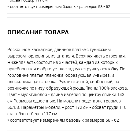
- обхват бедер 117 см.
* соответствует измерениям базовых размеров 58 - 62
ОПИСАНИЕ ТОВАРА
Роскошное, каскадное, длинное платье с тунисским
вырезом горловины, из штапеля. Верхняя часть отрезная.
Нижняя часть состоит из 3-частей, каждая из которых
присборенная и образует каскадную струящуюся юбку. По
горловине платья планочка, образующая V-вырез, и
плосколежащая стоечка. Рукав втачной, свободный, на
резиночке по низу, образующей рюшь. Ткань: 100% вискоза.
Цвет - мультиколор * длина изделия по центру спинки 143
см Размеры сдвоенные. На модели представлен размер
56/58. Параметры модели: - рост 172 см - обхват груди 110
см - обхват бедер 117 см.
* соответствует измерениям базовых размеров 58 - 62