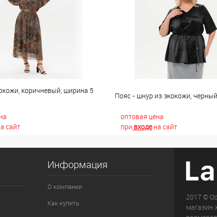
окожи, коричневый, ширина 5
Пояс - шнур из экокожи, черны
на
оптовая цена
а сайт
при
входе
на сайт
Информация
О компании
2017 © О
Как купить
магазин 