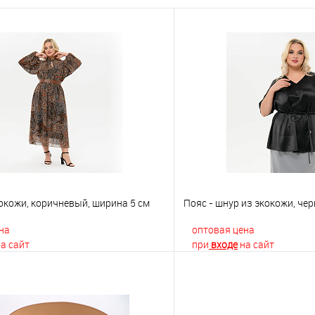
окожи, коричневый, ширина 5 см
Пояс - шнур из экокожи, че
на
оптовая цена
а сайт
при
входе
на сайт
В корзину
В корз