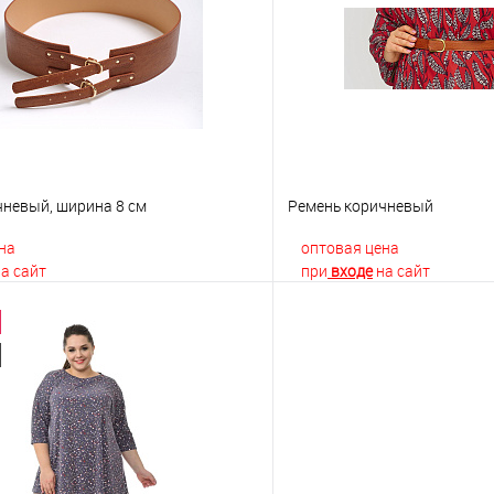
 клик
К сравнению
Купить в 1 клик
е
Недоступно
В избранное
чневый, ширина 8 см
Ремень коричневый
на
оптовая цена
а сайт
при
входе
на сайт
В корзину
В корз
 клик
К сравнению
Купить в 1 клик
е
В наличии
В избранное