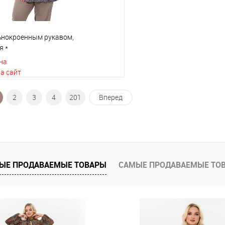
льнокроенным рукавом,
я *
на
а сайт
2
3
4
201
Вперед
В корзину
 клик
К сравнению
е
В наличии
ЫЕ ПРОДАВАЕМЫЕ ТОВАРЫ
САМЫЕ ПРОДАВАЕМЫЕ ТО