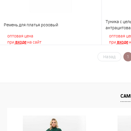
Туника с це
Ремень для платья розовый
антрацитова
оптовая цена
оптовая це
при
входе
на сайт
при
входе
н
Назад
1
В корзину
Купить в 1 клик
К сравнению
Купить в 1
В избранное
В наличии
В избранно
САМ