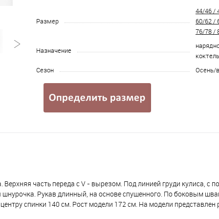
44/46 / 
Размер
60/62 / 
76/78 / 
нарядно
Назначение
коктель
Сезон
Осень/
. Верхняя часть переда с V - вырезом. Под линией груди кулиса, с
 шнурочка. Рукав длинный, на основе спущенного. По боковым шва
о центру спинки 140 см. Рост модели 172 см. На модели представлен