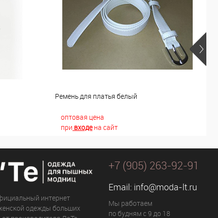
й
Ремень для платья белый
Р
оптовая цена
при
входе
на сайт
+7 (905) 263-92-91
Email:
info@moda-lt.ru
фициальный интернет
Мы работаем
женской одежды больших
по будням с 9 до 18