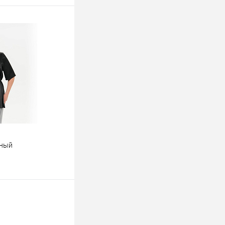
рный
ину