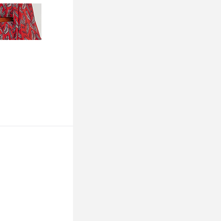
К сравнению
Недоступно
ину
К сравнению
Недоступно