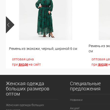
Ремень из эк
Ремень из экокожи, черный, шириной 6 см
см
оптовая цена
оптовая це
при
входе
на сайт
при
входе
н
Женская одежда
Специальные
больших размеров
предложения
оптом
Новинки
Женская одежда больших
Акции!