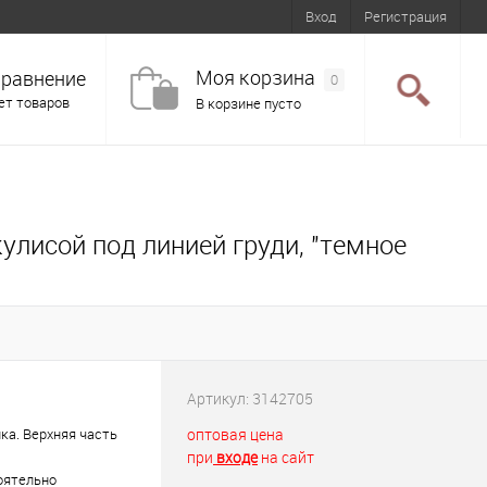
Вход
Регистрация
Моя корзина
равнение
0
ет товаров
В корзине пусто
кулисой под линией груди, "темное
Артикул:
3142705
ка. Верхняя часть
оптовая цена
при
входе
на сайт
оятельно