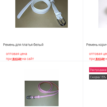
Купить в 1 клик
К сравнению
Купить в 1
В избранное
Недоступно
В избранно
Ремень для платья белый
Ремень кори
оптовая цена
оптовая це
при
входе
на сайт
при
входе
н
Распродажа
В корзину
Скидка 15%
Купить в 1 клик
К сравнению
Купить в 1
В избранное
В наличии
В избранно