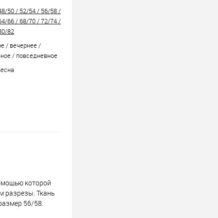
48/50 / 52/54 / 56/58 /
64/66 / 68/70 / 72/74 /
80/82
е / вечернее /
ное / повседневное
весна
 помощью которой
м разрезы. Ткань
 размер 56/58.