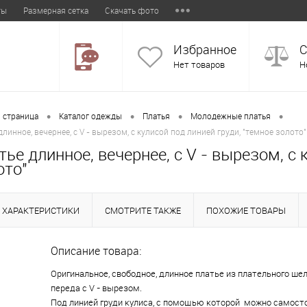
ты
Размерная сетка
Скачать фото
Избранное
С
Нет товаров
Н
•
•
•
•
 страница
Каталог одежды
Платья
Молодежные платья
длинное, вечернее, с V - вырезом, с кулисой под линией груди, "темное золото"
тье длинное, вечернее, с V - вырезом, с 
ото"
ХАРАКТЕРИСТИКИ
СМОТРИТЕ ТАКЖЕ
ПОХОЖИЕ ТОВАРЫ
Описание товара:
Оригинальное, свободное, длинное платье из плательного шел
переда с V - вырезом.
Под линией груди кулиса, с помощью которой можно самост