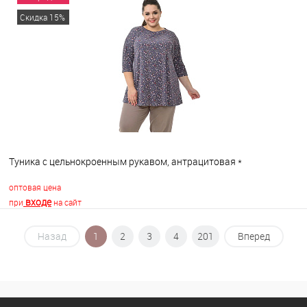
В корзину
Скидка 15%
В избранное
В наличии
Туника с цельнокроенным рукавом, антрацитовая *
оптовая цена
входе
при
на сайт
Назад
1
2
3
4
201
Вперед
В корзину
В избранное
В наличии