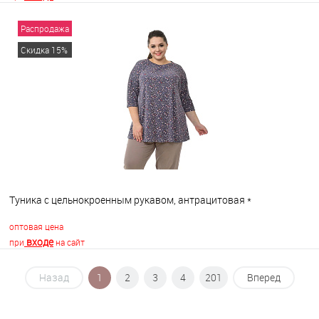
Распродажа
В корзину
Скидка 15%
В избранное
В наличии
Туника с цельнокроенным рукавом, антрацитовая *
оптовая цена
входе
при
на сайт
Назад
1
2
3
4
201
Вперед
В корзину