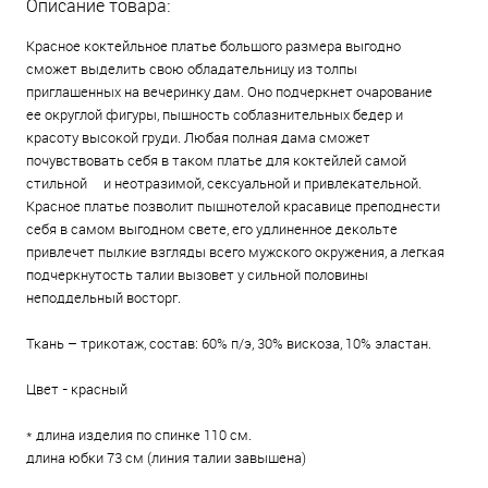
Описание товара:
Красное коктейльное платье большого размера выгодно
сможет выделить свою обладательницу из толпы
приглашенных на вечеринку дам. Оно подчеркнет очарование
ее округлой фигуры, пышность соблазнительных бедер и
красоту высокой груди. Любая полная дама сможет
почувствовать себя в таком платье для коктейлей самой
стильной и неотразимой, сексуальной и привлекательной.
Красное платье позволит пышнотелой красавице преподнести
себя в самом выгодном свете, его удлиненное декольте
привлечет пылкие взгляды всего мужского окружения, а легкая
подчеркнутость талии вызовет у сильной половины
неподдельный восторг.
Ткань – трикотаж, состав: 60% п/э, 30% вискоза, 10% эластан.
Цвет - красный
* длина изделия по спинке 110 см.
длина юбки 73 см (линия талии завышена)