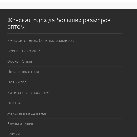
В избранное
В наличии
Женская одежда больших размеров
оптом
Женская одежда больших размеров
Весна - Лето 2026
Осень - Зима
Новая коллекция
Новый год
Хиты снова в продаже
Платья
Жакеты и кардиганы
Блузы и туники
Брюки