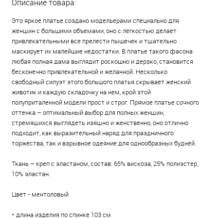
Описание товара:
Это яркое платье создано модельерами специально для
женщин с большими объемами, оно с легкостью делает
привлекательными все прелести пышечек и тщательно
маскирует их малейшие недостатки. В платье такого фасона
любая полная дама выглядит роскошно и дерзко, становится
бесконечно привлекательной и желанной. Несколько
свободный силуэт этого большого платья скрывает женский
животик и каждую складочку на нем, крой этой
полуприталенной модели прост и строг. Прямое платье сочного
оттенка – оптимальный выбор для полных женщин,
стремящихся выглядеть изящно и женственно, оно отлично
подходит, как выразительный наряд для праздничного
торжества, так и взрывное одеяние для однообразных будней.
Ткань – креп с эластаном, состав: 65% вискоза, 25% полиэстер,
10% эластан.
Цвет - ментоловый
* длина изделия по спинке 103 см