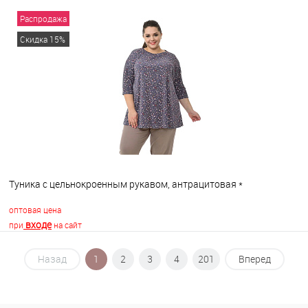
Распродажа
В корзину
Скидка 15%
В избранное
В наличии
Туника с цельнокроенным рукавом, антрацитовая *
оптовая цена
входе
при
на сайт
Назад
1
2
3
4
201
Вперед
В корзину
В избранное
В наличии