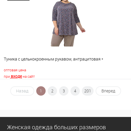
В избранное
В наличии
Туника с цельнокроенным рукавом, антрацитовая *
оптовая цена
входе
при
на сайт
Назад
1
2
3
4
201
Вперед
В корзину
В избранное
В наличии
Женская одежда больших размеров