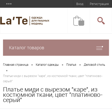
Вход
Регистрация
Каталог товаров
•
•
•
Главная страница
Каталог одежды
Платья
Деловой стиль
•
Платье миди с вырезом "каре", из костюмной ткани, цвет "платиново-
серый"
Платье миди с вырезом "каре", из
костюмной ткани, цвет "платиново-
серый"