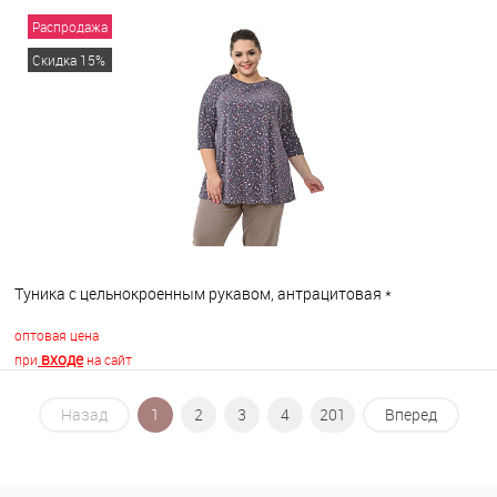
Распродажа
В корзину
Скидка 15%
В избранное
В наличии
Туника с цельнокроенным рукавом, антрацитовая *
оптовая цена
входе
при
на сайт
Назад
1
2
3
4
201
Вперед
В корзину
В избранное
В наличии