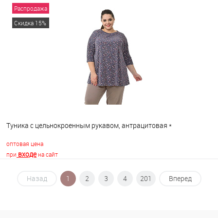
Распродажа
В корзину
Скидка 15%
В избранное
В наличии
Туника с цельнокроенным рукавом, антрацитовая *
оптовая цена
входе
при
на сайт
Назад
1
2
3
4
201
Вперед
В корзину
В избранное
В наличии