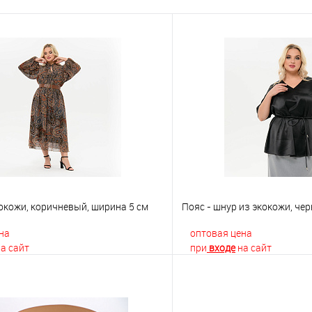
окожи, коричневый, ширина 5 см
Пояс - шнур из экокожи, че
на
оптовая цена
а сайт
при
входе
на сайт
В корзину
В корз