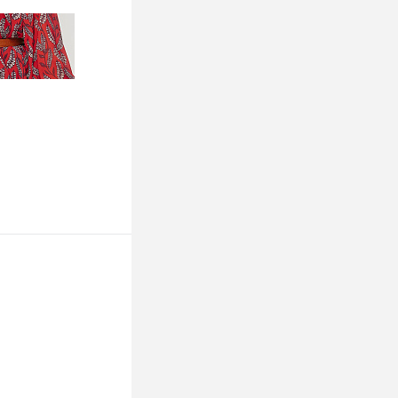
К сравнению
Недоступно
ину
К сравнению
Недоступно