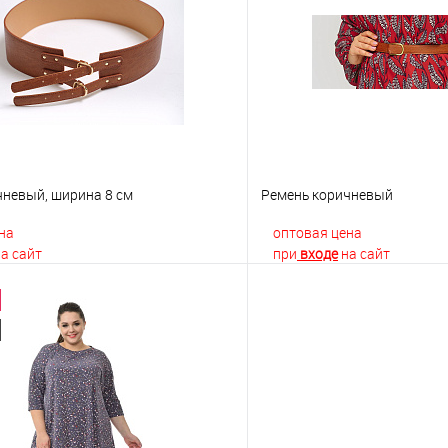
 клик
К сравнению
Купить в 1 клик
е
Недоступно
В избранное
чневый, ширина 8 см
Ремень коричневый
на
оптовая цена
а сайт
при
входе
на сайт
В корзину
В корз
 клик
К сравнению
Купить в 1 клик
е
В наличии
В избранное