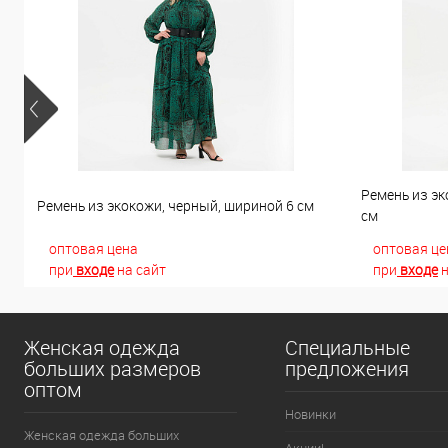
Ремень из эк
Ремень из экокожи, черный, шириной 6 см
см
оптовая цена
оптовая це
при
входе
на сайт
при
входе
н
Женская одежда
Специальные
больших размеров
предложения
оптом
Новинки
Женская одежда больших