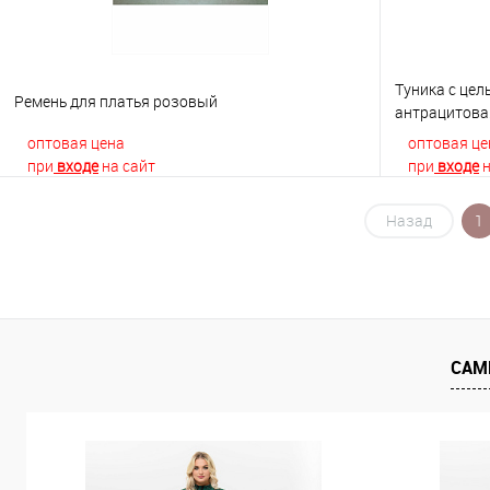
Туника с це
Ремень для платья розовый
антрацитова
оптовая цена
оптовая це
при
входе
на сайт
при
входе
н
Назад
1
В корзину
Купить в 1 клик
К сравнению
Купить в 1
В избранное
В наличии
В избранно
САМ