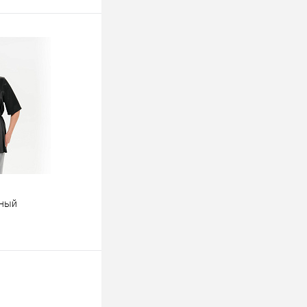
рный
ину