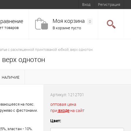
Вход
Регистрация
Моя корзина
равнение
0
ет товаров
В корзине пусто
атье с расклешенной принтованой юбкой, верх однотон
 верх однотон
НАЛИЧИЕ
Артикул:
1212701
ывающееся на пояс.
оптовая цена
кружево с фестонами.
при
входе
на сайт
Цвет:
25%, эластан - 10%.