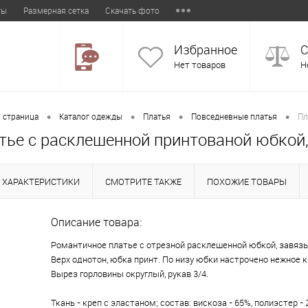
ты
Размерная сетка
Скачать фото
Избранное
С
Нет товаров
Н
•
•
•
•
 страница
Каталог одежды
Платья
Повседневные платья
Пл
тье с расклешенной принтованой юбкой,
ХАРАКТЕРИСТИКИ
СМОТРИТЕ ТАКЖЕ
ПОХОЖИЕ ТОВАРЫ
Описание товара:
Романтичное платье с отрезной расклешенной юбкой, завяз
Верх однотон, юбка принт. По низу юбки настрочено нежное 
Вырез горловины округлый, рукав 3/4.
Ткань - креп с эластаном; состав: вискоза - 65%, полиэстер - 