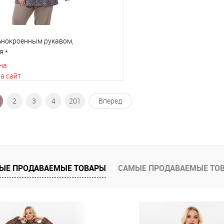
льнокроенным рукавом,
я *
на
а сайт
2
3
4
201
Вперед
В корзину
 клик
К сравнению
е
В наличии
ЫЕ ПРОДАВАЕМЫЕ ТОВАРЫ
САМЫЕ ПРОДАВАЕМЫЕ ТО