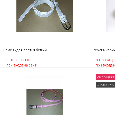
Купить в 1 клик
К сравнению
Купить в 1
В избранное
Недоступно
В избранно
Ремень для платья белый
Ремень кори
оптовая цена
оптовая це
при
входе
на сайт
при
входе
н
Распродажа
В корзину
Скидка 15%
Купить в 1 клик
К сравнению
Купить в 1
В избранное
В наличии
В избранно