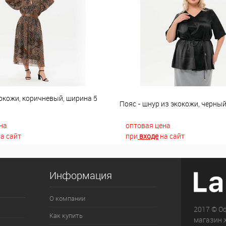
окожи, коричневый, ширина 5
Пояс - шнур из экокожи, черны
на
оптовая цена
а сайт
при
входе
на сайт
Информация
О компании
2017 © О
Как купить
магазин 