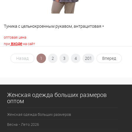
Туника с цельнокроенным рукавом, антрацитовая *
оптовая цена
входе
при
на сайт
Назад
1
2
3
4
201
Вперед
В корзину
В избранное
В наличии
Женская одежда больших размеров
оптом
Женская одежда больших размеров
Весна - Лето 2026