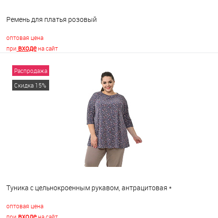
Ремень для платья розовый
оптовая цена
входе
при
на сайт
Распродажа
В корзину
Скидка 15%
В избранное
В наличии
Туника с цельнокроенным рукавом, антрацитовая *
оптовая цена
входе
при
на сайт