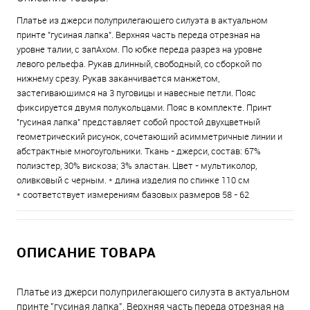
Платье из джерси полуприлегающего силуэта в актуальном
принте "гусиная лапка". Верхняя часть переда отрезная на
уровне талии, с запАхом. По юбке переда разрез на уровне
левого рельефа. Рукав длинный, свободный, со сборкой по
нижнему срезу. Рукав заканчивается манжетом,
застегивающимся на 3 пуговицы и навесные петли. Пояс
фиксируется двумя полукольцами. Пояс в комплекте. Принт
"гусиная лапка" представляет собой простой двухцветный
геометрический рисунок, сочетающий асимметричные линии и
абстрактные многоугольники. Ткань - джерси, состав: 67%
полиэстер, 30% вискоза; 3% эластан. Цвет - мультиколор,
оливковый с черным. * длина изделия по спинке 110 см
* соответствует измерениям базовых размеров 58 - 62
ОПИСАНИЕ ТОВАРА
Платье из джерси полуприлегающего силуэта в актуальном
принте "гусиная лапка". Верхняя часть переда отрезная на