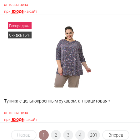
оптовая цена
входе
при
на сайт
Распродажа
В корзину
Скидка 15%
В избранное
В наличии
Туника с цельнокроенным рукавом, антрацитовая *
оптовая цена
входе
при
на сайт
Назад
1
2
3
4
201
Вперед
В корзину