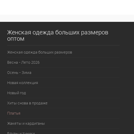
В избранное
В наличии
Женская одежда больших размеров
оптом
Женская одежда больших размеров
Весна - Лето 2026
Осень - Зима
Новая коллекция
Новый год
Хиты снова в продаже
Платья
Жакеты и кардиганы
Блузы и туники