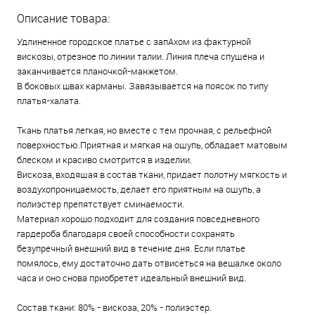
Описание товара:
Удлиненное городское платье с запАхом из фактурной
вискозы, отрезное по линии талии. Линия плеча спущена и
заканчивается планочкой-манжетом.
В боковых швах карманы. Завязывается на поясок по типу
платья-халата.
Ткань платья легкая, но вместе с тем прочная, с рельефной
поверхностью.Приятная и мягкая на ощупь, обладает матовым
блеском и красиво смотрится в изделии.
Вискоза, входящая в состав ткани, придает полотну мягкость и
воздухопроницаемость, делает его приятным на ощупь, а
полиэстер препятствует сминаемости.
Материал хорошо подходит для создания повседневного
гардероба благодаря своей способности сохранять
безупречный внешний вид в течение дня. Если платье
помялось, ему достаточно дать отвисеться на вешалке около
часа и оно снова приобретет идеальный внешний вид.
Состав ткани: 80% - вискоза, 20% - полиэстер.