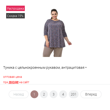
Распродажа
В корзину
Скидка 15%
В избранное
В наличии
Туника с цельнокроенным рукавом, антрацитовая *
оптовая цена
входе
при
на сайт
Назад
1
2
3
4
201
Вперед
В корзину
В избранное
В наличии