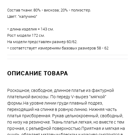
Состав ткани: 80% - вискоза; 20% - полиэстер.
Цвет: "капучино"
* длина изделия = 143 см.
Рост модели 172 см.
На модели представлен размер 60/62.
* соответствует измерениям базовых размеров 58 - 62
ОПИСАНИЕ ТОВАРА
Роскошное, свободное, длинное платье из фактурной
плательной вискозы. По переду V-вырез "мягкой"
формы.На уровне линии груди плавный подрез,
переходящий на спинке в ровную линию. Нижняя часть
платья присборенная. Рукав цельнокроенный, свободный,
по низу на резиночке. Ткань платья легкая, но вместе с тем
прочная, с рельефной поверхностью.Приятная и мягкая на
ощупь, обладает матовым блеском и красиво смотрится в