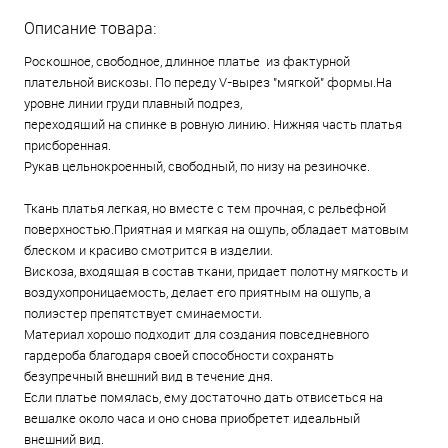
Описание товара:
Роскошное, свободное, длинное платье из фактурной
плательной вискозы. По переду V-вырез "мягкой" формы.На
уровне линии груди плавный подрез,
переходящий на спинке в ровную линию. Нижняя часть платья
присборенная.
Рукав цельнокроенный, свободный, по низу на резиночке.
Ткань платья легкая, но вместе с тем прочная, с рельефной
поверхностью.Приятная и мягкая на ощупь, обладает матовым
блеском и красиво смотрится в изделии.
Вискоза, входящая в состав ткани, придает полотну мягкость и
воздухопроницаемость, делает его приятным на ощупь, а
полиэстер препятствует сминаемости.
Материал хорошо подходит для создания повседневного
гардероба благодаря своей способности сохранять
безупречный внешний вид в течение дня.
Если платье помялась, ему достаточно дать отвисеться на
вешалке около часа и оно снова приобретет идеальный
внешний вид.