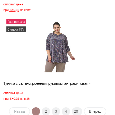
оптовая цена
входе
при
на сайт
Распродажа
В корзину
Скидка 15%
В избранное
В наличии
Туника с цельнокроенным рукавом, антрацитовая *
оптовая цена
входе
при
на сайт
Назад
1
2
3
4
201
Вперед
В корзину