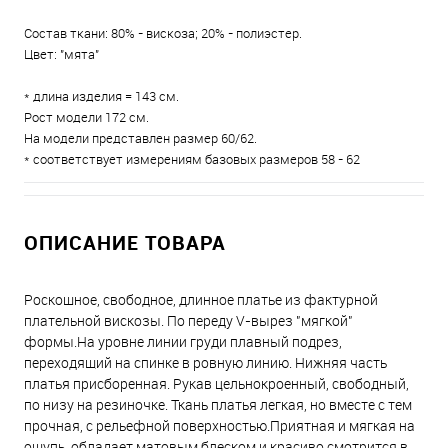
Состав ткани: 80% - вискоза; 20% - полиэстер.
Цвет: "мята"
* длина изделия = 143 см.
Рост модели 172 см.
На модели представлен размер 60/62.
* соответствует измерениям базовых размеров 58 - 62
ОПИСАНИЕ ТОВАРА
Роскошное, свободное, длинное платье из фактурной
плательной вискозы. По переду V-вырез "мягкой"
формы.На уровне линии груди плавный подрез,
переходящий на спинке в ровную линию. Нижняя часть
платья присборенная. Рукав цельнокроенный, свободный,
по низу на резиночке. Ткань платья легкая, но вместе с тем
прочная, с рельефной поверхностью.Приятная и мягкая на
ощупь, обладает матовым блеском и красиво смотрится в