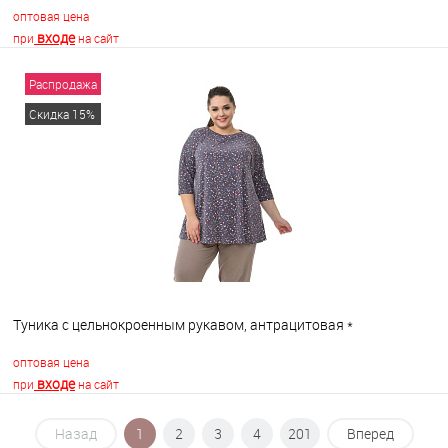
оптовая цена
входе
при
на сайт
Распродажа
В корзину
Скидка 15%
В избранное
В наличии
Туника с цельнокроенным рукавом, антрацитовая *
оптовая цена
входе
при
на сайт
Назад
1
2
3
4
201
Вперед
В корзину