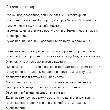
Описание товара:
Роскошное, свободное, длинное платье из фактурной
плательной вискозы. По переду V-вырез "мягкой" формы.На
уровне линии груди плавный подрез,
переходящий на спинке в ровную линию. Нижняя часть платья
присборенная.
Рукав цельнокроенный, свободный, по низу на резиночке.
Ткань платья легкая, но вместе с тем прочная, с рельефной
поверхностью.Приятная и мягкая на ощупь, обладает матовым
блеском и красиво смотрится в изделии.
Вискоза, входящая в состав ткани, придает полотну мягкость и
воздухопроницаемость, делает его приятным на ощупь, а
полиэстер препятствует сминаемости.
Материал хорошо подходит для создания повседневного
гардероба благодаря своей способности сохранять
безупречный внешний вид в течение дня.
Если платье помялась, ему достаточно дать отвисеться на
вешалке около часа и оно снова приобретет идеальный
внешний вид.