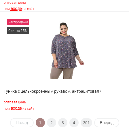
оптовая цена
входе
при
на сайт
Распродажа
В корзину
Скидка 15%
В избранное
В наличии
Туника с цельнокроенным рукавом, антрацитовая *
оптовая цена
входе
при
на сайт
Назад
1
2
3
4
201
Вперед
В корзину