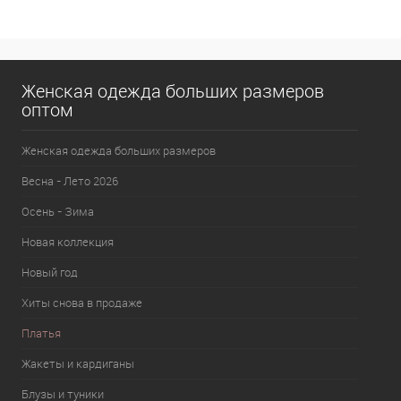
В избранное
В наличии
Женская одежда больших размеров
оптом
Женская одежда больших размеров
Весна - Лето 2026
Осень - Зима
Новая коллекция
Новый год
Хиты снова в продаже
Платья
Жакеты и кардиганы
Блузы и туники