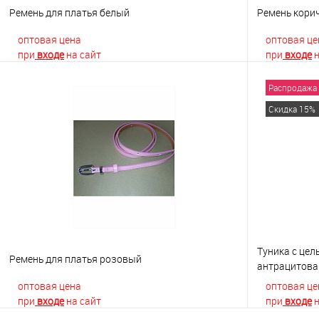
Ремень для платья белый
Ремень кори
оптовая цена
оптовая це
при
входе
на сайт
при
входе
н
Распродажа
В корзину
Скидка 15%
Купить в 1 клик
К сравнению
Купить в 1
В избранное
В наличии
В избранно
Туника с це
Ремень для платья розовый
антрацитова
оптовая цена
оптовая це
при
входе
на сайт
при
входе
н