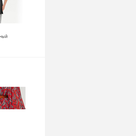
рный
ину
К сравнению
Недоступно