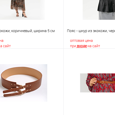
окожи, коричневый, ширина 5 см
Пояс - шнур из экокожи, че
на
оптовая цена
а сайт
при
входе
на сайт
В корзину
В корз
 клик
К сравнению
Купить в 1 клик
е
Недоступно
В избранное