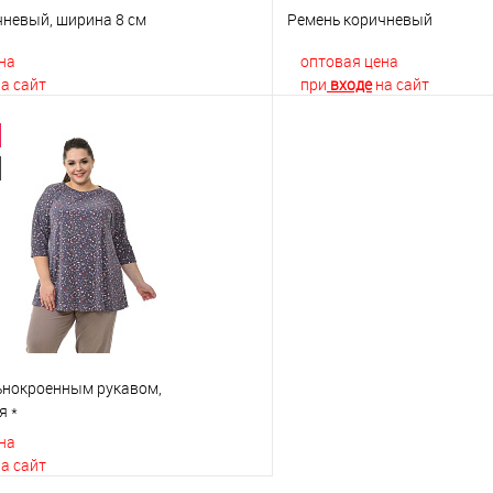
чневый, ширина 8 см
Ремень коричневый
на
оптовая цена
а сайт
при
входе
на сайт
В корзину
В корз
 клик
К сравнению
Купить в 1 клик
е
В наличии
В избранное
льнокроенным рукавом,
я *
на
а сайт