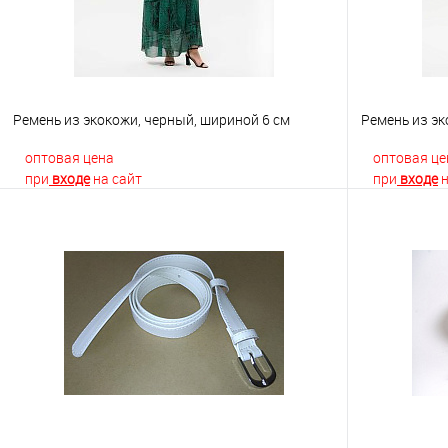
Ремень из экокожи, черный, шириной 6 см
Ремень из эк
оптовая цена
оптовая це
при
входе
на сайт
при
входе
н
В корзину
Купить в 1 клик
К сравнению
Купить в 1
В избранное
Недоступно
В избранно