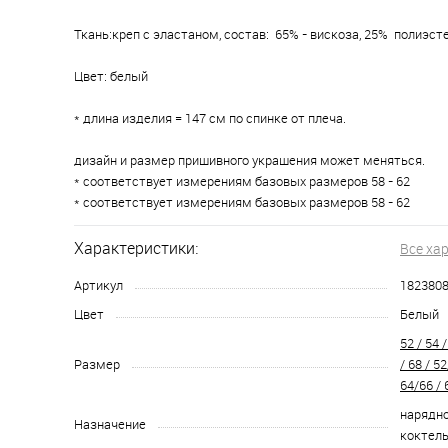
Ткань:креп с эластаном, состав: 65% - вискоза, 25% полиэсте
Цвет: белый
* длина изделия = 147 см по спинке от плеча.
дизайн и размер пришивного украшения может меняться.
* соответствует измерениям базовых размеров 58 - 62
* соответствует измерениям базовых размеров 58 - 62
Характеристики:
Все ха
Артикул
182380
Цвет
Белый
52 / 54 /
Размер
/ 68 / 5
64/66 / 
нарядно
Назначение
коктел