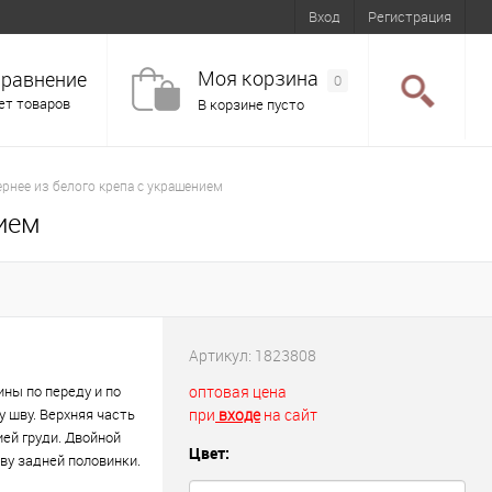
Вход
Регистрация
Моя корзина
равнение
0
ет товаров
В корзине пусто
ернее из белого крепа с украшением
нием
Артикул:
1823808
ны по переду и по
оптовая цена
у шву. Верхняя часть
при
входе
на сайт
ией груди. Двойной
Цвет:
ву задней половинки.