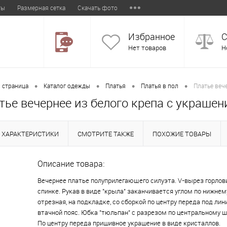
ты
Размерная сетка
Скачать фото
Избранное
С
Нет товаров
Н
•
•
•
•
 страница
Каталог одежды
Платья
Платья в пол
Платье веч
тье вечернее из белого крепа с украше
ХАРАКТЕРИСТИКИ
СМОТРИТЕ ТАКЖЕ
ПОХОЖИЕ ТОВАРЫ
Описание товара:
Вечернее платье полуприлегающего силуэта. V-вырез горлови
спинке. Рукав в виде "крыла" заканчивается углом по нижнем
отрезная, на подкладке, со сборкой по центру переда под лин
втачной пояс. Юбка "тюльпан" с разрезом по центральному ш
По центру переда пришивное украшение в виде кристаллов.