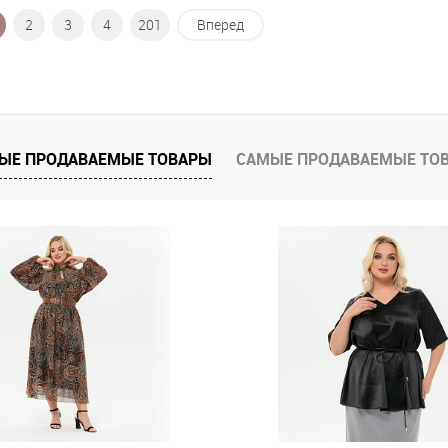
2
3
4
201
Вперед
В корзину
 клик
К сравнению
е
В наличии
ЫЕ ПРОДАВАЕМЫЕ ТОВАРЫ
САМЫЕ ПРОДАВАЕМЫЕ ТО