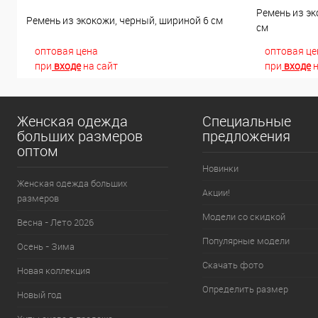
Ремень из эк
Ремень из экокожи, черный, шириной 6 см
см
оптовая цена
оптовая це
при
входе
на сайт
при
входе
н
Женская одежда
Специальные
больших размеров
предложения
оптом
Новинки
Женская одежда больших
Акции!
размеров
Модели со скидкой
Весна - Лето 2026
Популярные модели
Осень - Зима
Скачать фото
Новая коллекция
Определить размер
Новый год