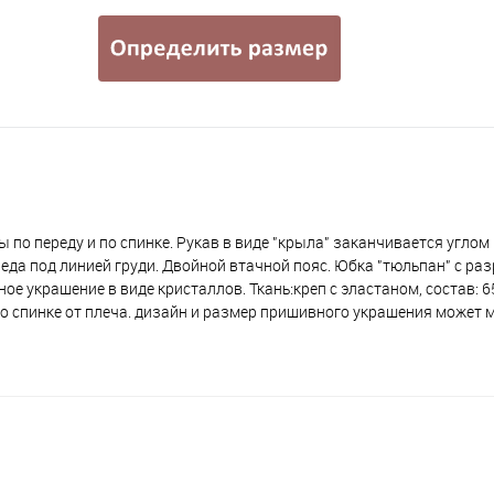
по переду и по спинке. Рукав в виде "крыла" заканчивается углом
реда под линией груди. Двойной втачной пояс. Юбка "тюльпан" с ра
е украшение в виде кристаллов. Ткань:креп с эластаном, состав: 6
по спинке от плеча. дизайн и размер пришивного украшения может м