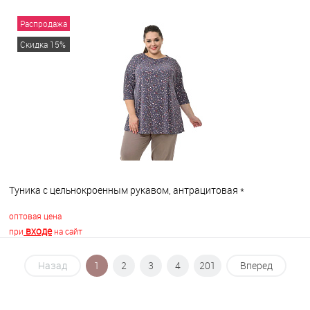
Распродажа
В корзину
Скидка 15%
В избранное
В наличии
Туника с цельнокроенным рукавом, антрацитовая *
оптовая цена
входе
при
на сайт
Назад
1
2
3
4
201
Вперед
В корзину
В избранное
В наличии