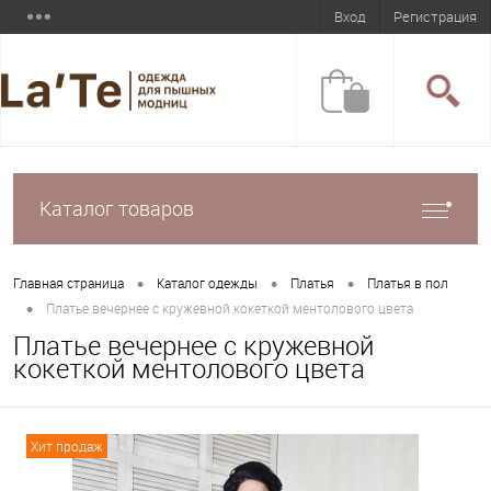
Вход
Регистрация
Каталог товаров
•
•
•
Главная страница
Каталог одежды
Платья
Платья в пол
•
Платье вечернее с кружевной кокеткой ментолового цвета
Платье вечернее с кружевной
кокеткой ментолового цвета
Хит продаж