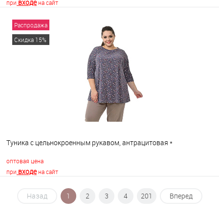
входе
при
на сайт
Распродажа
В корзину
Скидка 15%
В избранное
В наличии
Туника с цельнокроенным рукавом, антрацитовая *
оптовая цена
входе
при
на сайт
Назад
1
2
3
4
201
Вперед
В корзину