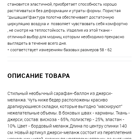
становится эластичной, приобретает способность хорошо
растягиваться без деформации и утраты формы. Пористая
"дышащая"фактура полотна обеспечивает достаточную
циркуляцию воздуха и позволяет чувствовать себя комфортно
, не смотря на теплостойкость. Изделия из этой ткани -
отличный выбор для модниц, которым необходимо прекрасно
выглядеть в течение всего дня.
* соответствует измерениям базовых размеров 58 - 62
ОПИСАНИЕ ТОВАРА
Стильный необычный сарафан-баллон из джерси-
меланжа. Чуть ниже бедер расположены красиво
драпирующиеся складки, которые выгодно "маскируют"
нежелательные объемы. В боковых швах - карманы. Ткань -
джерси; состав: вискоза - 65%, полиэстер - 25%, эластан -
10%. Цвет - бордовый меланж Длина по центру спинки 140
см. Новый артикул джерси-меланж состоит из переплетения
нескольких нитей, схожих по цветовому оттенку, за счет чего