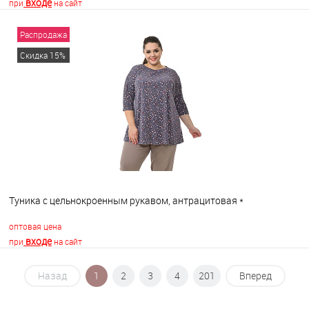
входе
при
на сайт
Распродажа
В корзину
Скидка 15%
В избранное
В наличии
Туника с цельнокроенным рукавом, антрацитовая *
оптовая цена
входе
при
на сайт
Назад
1
2
3
4
201
Вперед
В корзину