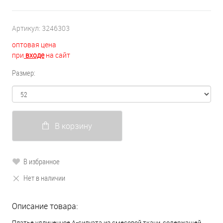
Артикул:
3246303
оптовая цена
при
входе
на сайт
Размер:
В корзину
В избранное
Нет в наличии
Описание товара:
Платье удлиненное А-силуэта из смесовой ткани, содержащей