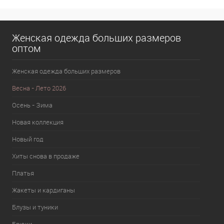
В избранное
В наличии
Женская одежда больших размеров
оптом
Женская одежда больших размеров
Весна - Лето 2026
Осень - Зима
Новая коллекция
Новый год
Хиты снова в продаже
Платья
Жакеты и кардиганы
Блузы и туники