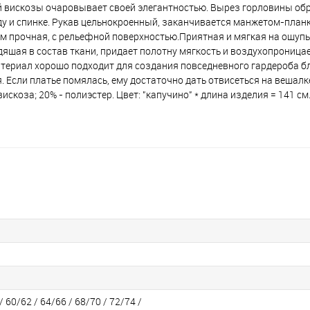
й вискозы очаровывает своей элегантностью. Вырез горловины об
у и спинке. Рукав цельнокроенный, заканчивается манжетом-планк
 тем прочная, с рельефной поверхностью.Приятная и мягкая на ощупь
ящая в состав ткани, придает полотну мягкость и воздухопроницае
атериал хорошо подходит для создания повседневного гардероба б
 Если платье помялась, ему достаточно дать отвисеться на вешалке
искоза; 20% - полиэстер. Цвет: "капучино" * длина изделия = 141 см
/ 60/62 / 64/66 / 68/70 / 72/74 /