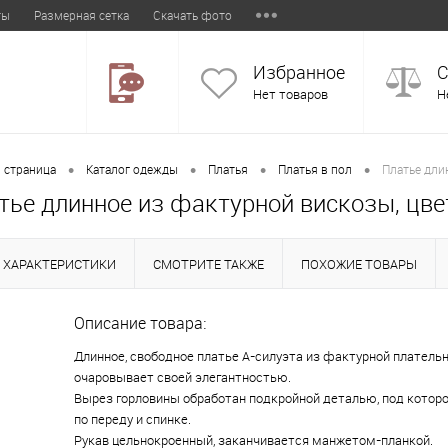
ты
Размерная сетка
Скачать фото
Избранное
С
Нет товаров
Н
•
•
•
•
 страница
Каталог одежды
Платья
Платья в пол
Платье дли
тье длинное из фактурной вискозы, цве
ХАРАКТЕРИСТИКИ
СМОТРИТЕ ТАКЖЕ
ПОХОЖИЕ ТОВАРЫ
Описание товара:
Длинное, свободное платье А-силуэта из фактурной платель
очаровывает своей элегантностью.
Вырез горловины обработан подкройной деталью, под котор
по переду и спинке.
Рукав цельнокроенный, заканчивается манжетом-планкой.