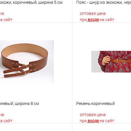
окожи, коричневый, ширина 5 см
Пояс - шнур из экокожи, че
на
оптовая цена
а сайт
при
входе
на сайт
В корзину
В корз
 клик
К сравнению
Купить в 1 клик
е
Недоступно
В избранное
чневый, ширина 8 см
Ремень коричневый
на
оптовая цена
а сайт
при
входе
на сайт