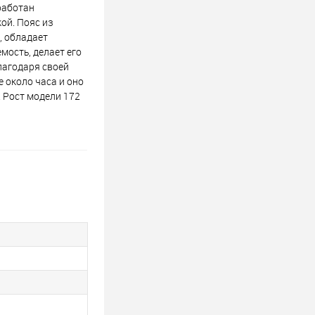
работан
ой. Пояс из
, обладает
мость, делает его
лагодаря своей
 около часа и оно
. Рост модели 172