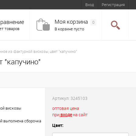
Вход
Регистрация
Моя корзина
равнение
0
ет товаров
В корзине пусто
нное из фактурной вискозы, цвет "капучино"
т "капучино"
Артикул:
3245103
ной вискозы
оптовая цена
при
входе
на сайт
ой выполнена сборочка
Цвет: