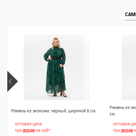
В избранное
В наличии
В избранно
САМ
Ремень из эк
Ремень из экокожи, черный, шириной 6 см
см
оптовая цена
оптовая це
при
входе
на сайт
при
входе
н