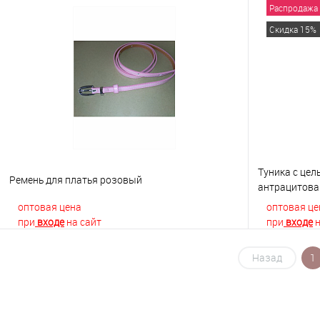
Распродажа
В корзину
Скидка 15%
Купить в 1 клик
К сравнению
Купить в 1
В избранное
В наличии
В избранно
Туника с це
Ремень для платья розовый
антрацитова
оптовая цена
оптовая це
при
входе
на сайт
при
входе
н
Назад
1
В корзину
Купить в 1 клик
К сравнению
Купить в 1