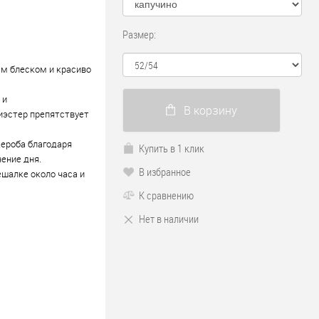
Размер:
ым блеском и красиво
 и
В корзину
лиэстер препятствует
дероба благодаря
Купить в 1 клик
ение дня.
В избранное
ешалке около часа и
К сравнению
Нет в наличии