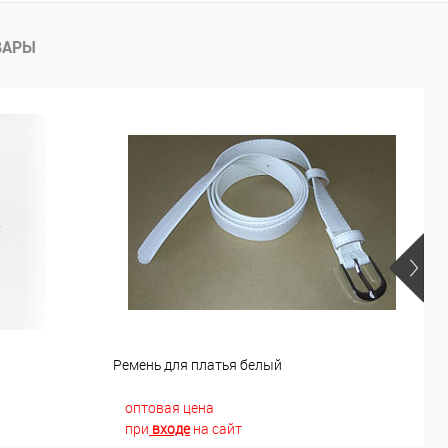
ВАРЫ
й
Ремень для платья белый
Р
оптовая цена
при
входе
на сайт