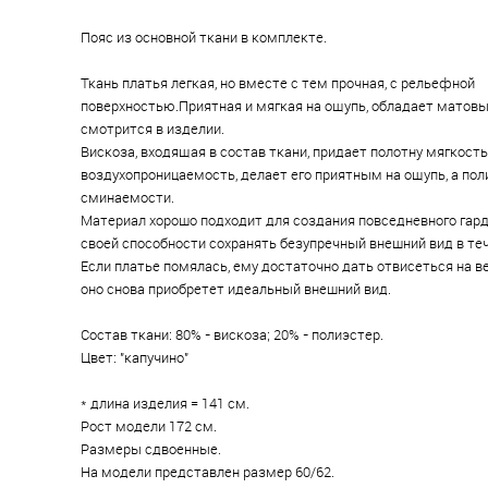
Пояс из основной ткани в комплекте.
Ткань платья легкая, но вместе с тем прочная, с рельефной
поверхностью.Приятная и мягкая на ощупь, обладает матов
смотрится в изделии.
Вискоза, входящая в состав ткани, придает полотну мягкость
воздухопроницаемость, делает его приятным на ощупь, а по
сминаемости.
Материал хорошо подходит для создания повседневного гар
своей способности сохранять безупречный внешний вид в теч
Если платье помялась, ему достаточно дать отвисеться на в
оно снова приобретет идеальный внешний вид.
Состав ткани: 80% - вискоза; 20% - полиэстер.
Цвет: "капучино"
* длина изделия = 141 см.
Рост модели 172 см.
Размеры сдвоенные.
На модели представлен размер 60/62.