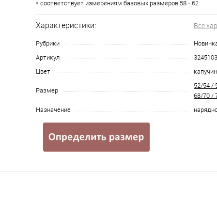
* соответствует измерениям базовых размеров 58 - 62
Характеристики:
Все ха
Рубрики
Новинк
Артикул
324510
Цвет
капучи
52/54 / 
Размер
68/70 / 
Назначение
нарядно