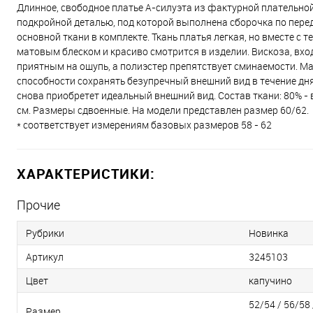
Длинное, свободное платье А-силуэта из фактурной плательно
подкройной деталью, под которой выполнена сборочка по перед
основной ткани в комплекте. Ткань платья легкая, но вместе с
матовым блеском и красиво смотрится в изделии. Вискоза, вход
приятным на ощупь, а полиэстер препятствует сминаемости. М
способности сохранять безупречный внешний вид в течение дня.
снова приобретет идеальный внешний вид. Состав ткани: 80% - в
см. Размеры сдвоенные. На модели представлен размер 60/62.
* соответствует измерениям базовых размеров 58 - 62
ХАРАКТЕРИСТИКИ:
Прочие
Рубрики
Новинка
Артикул
3245103
Цвет
капучино
52/54 / 56/58 
Размер