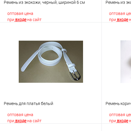
Ремень из экокожи, черный, шириной 6 см
Ремень из эк
оптовая цена
оптовая це
при
входе
на сайт
при
входе
н
В корзину
Купить в 1 клик
К сравнению
Купить в 1
В избранное
Недоступно
В избранно
Ремень для платья белый
Ремень кори
оптовая цена
оптовая це
при
входе
на сайт
при
входе
н