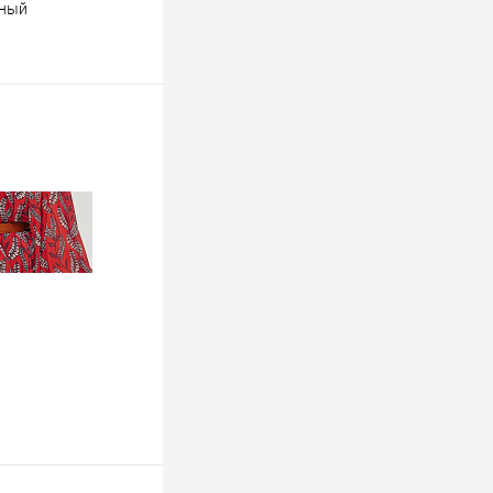
рный
ину
К сравнению
Недоступно