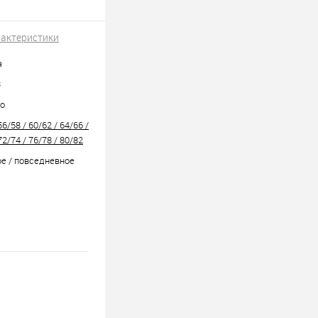
рактеристики
а
3
но
56/58 / 60/62 / 64/66 /
72/74 / 76/78 / 80/82
е / повседневное