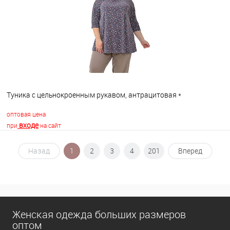
В избранное
В наличии
Туника с цельнокроенным рукавом, антрацитовая *
оптовая цена
входе
при
на сайт
Назад
1
2
3
4
201
Вперед
В корзину
В избранное
В наличии
Женская одежда больших размеров
оптом