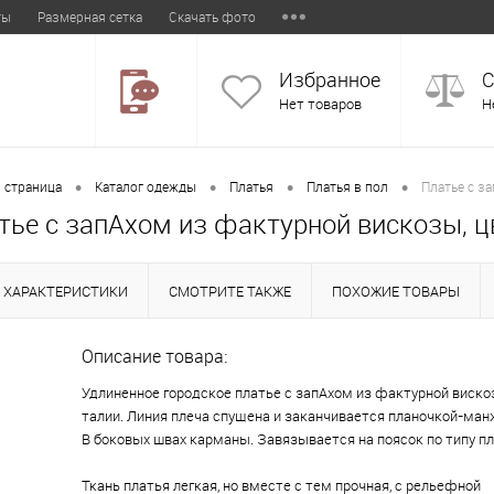
ты
Размерная сетка
Скачать фото
Избранное
С
Нет товаров
Н
•
•
•
•
 страница
Каталог одежды
Платья
Платья в пол
Платье с з
тье с запАхом из фактурной вискозы, ц
ХАРАКТЕРИСТИКИ
СМОТРИТЕ ТАКЖЕ
ПОХОЖИЕ ТОВАРЫ
Описание товара:
Удлиненное городское платье с запАхом из фактурной вискоз
талии. Линия плеча спущена и заканчивается планочкой-ман
В боковых швах карманы. Завязывается на поясок по типу пл
Ткань платья легкая, но вместе с тем прочная, с рельефной