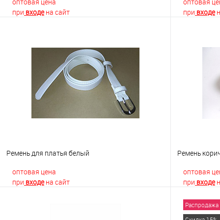
оптовая цена
оптовая це
при
входе
на сайт
при
входе
н
В корзину
Купить в 1 клик
К сравнению
Купить в 1
В избранное
Недоступно
В избранно
Ремень для платья белый
Ремень кори
оптовая цена
оптовая це
при
входе
на сайт
при
входе
н
Распродажа
В корзину
Скидка 15%