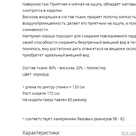
поверхностью.Приятная и мягкая на ощупь, обладает матов
смотрится в изделии.
Вискоза, входящая в состав ткани, придает полотну мягкость
воздухопроницаемость, делает его приятным на ощупь, а по
сминаемости.
Материал хорошо подходит для создания повседневного гар
своей способности сохранять безупречный внешний вид в теч
помялось, ему достаточно дать отвисеться на вешалке около
приобретет идеальный внешний вид.
Состав ткани: 80% - вискоза, 20% - полиэстер.
Цвет: изумруд.
* длина по центру спинки = 133 см.
Рост модели 172 см.
На модели представлен 60 размер.
* соответствует измерениям базовых размеров 58 - 62
Характеристики:
Все ха