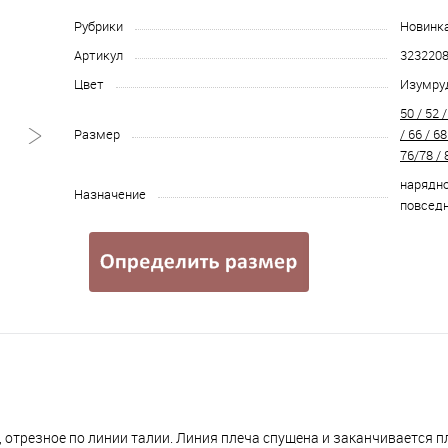
Рубрики
Новинк
Артикул
323220
Цвет
Изумру
50 / 52 /
Размер
/ 66 / 68
76/78 / 
нарядно
Назначение
повсед
 отрезное по линии талии. Линия плеча спущена и заканчивается 