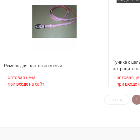
Купить в 1 клик
К сравнению
Купить в 1
В избранное
В наличии
В избранно
Туника с це
Ремень для платья розовый
антрацитова
оптовая цена
оптовая це
при
входе
на сайт
при
входе
н
Назад
1
В корзину
Купить в 1 клик
К сравнению
Купить в 1
В избранное
В наличии
В избранно