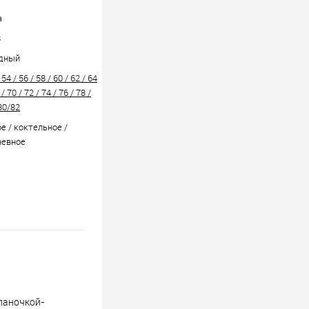
а
8
дный
 54 / 56 / 58 / 60 / 62 / 64
 / 70 / 72 / 74 / 76 / 78 /
80/82
е / коктельное /
невное
планочкой-