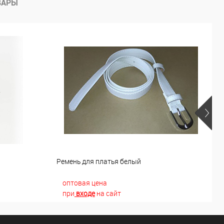
ВАРЫ
й
Ремень для платья белый
Р
оптовая цена
при
входе
на сайт