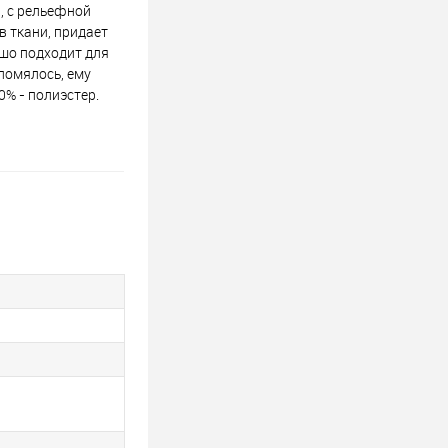
, с рельефной
в ткани, придает
ошо подходит для
помялось, ему
0% - полиэстер.