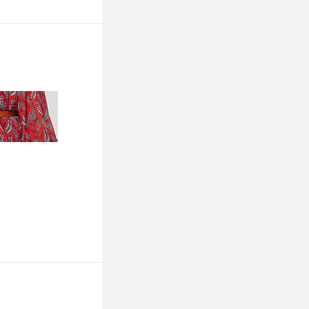
ину
К сравнению
Недоступно
ину