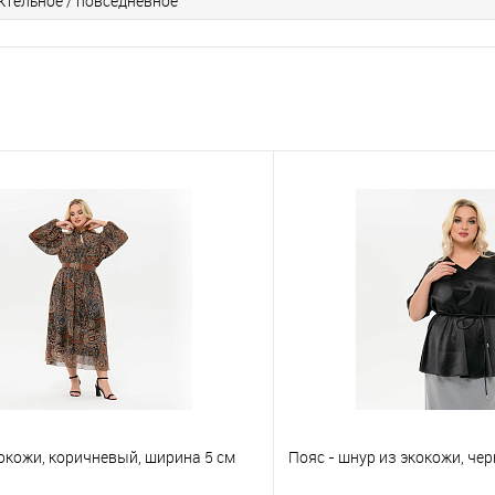
ктельное / повседневное
окожи, коричневый, ширина 5 см
Пояс - шнур из экокожи, че