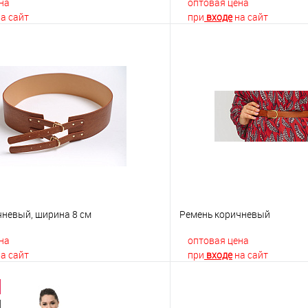
на
оптовая цена
а сайт
при
входе
на сайт
В корзину
В корз
 клик
К сравнению
Купить в 1 клик
е
Недоступно
В избранное
чневый, ширина 8 см
Ремень коричневый
на
оптовая цена
а сайт
при
входе
на сайт
В корзину
В корз