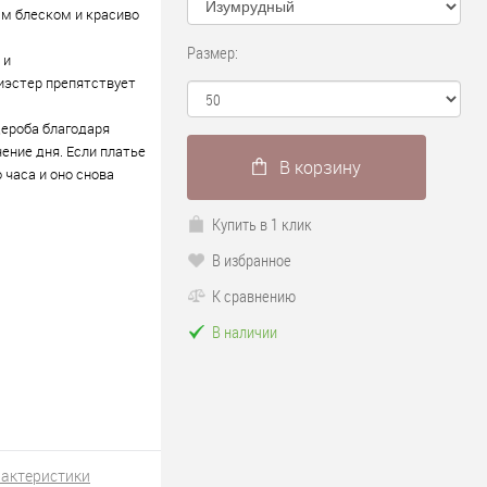
ым блеском и красиво
Размер:
 и
лиэстер препятствует
дероба благодаря
ение дня. Если платье
В корзину
 часа и оно снова
Купить в 1 клик
В избранное
К сравнению
В наличии
рактеристики