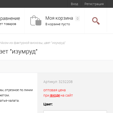
Вход
Регистрация
Моя корзина
равнение
0
ет товаров
В корзине пусто
апАхом из фактурной вискозы, цвет "изумруд"
вет "изумруд"
Артикул:
3232208
ы, отрезное по линии
оптовая цена
жетом.
при
входе
на сайт
атья-халата.
Цвет: