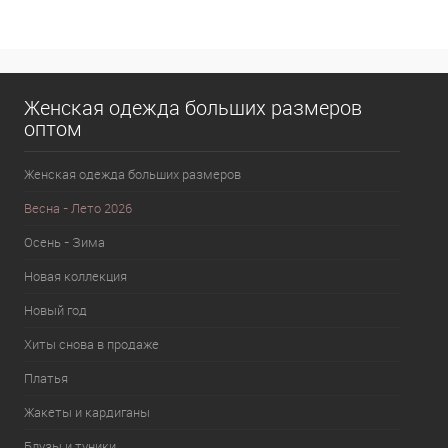
В избранное
В наличии
Женская одежда больших размеров
оптом
Женская одежда больших размеров
Весна - Лето 2026
Осень - Зима
Новая коллекция
Новый год
Хиты снова в продаже
Платья
Жакеты и кардиганы
Блузы и туники