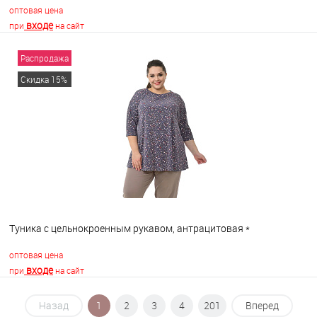
оптовая цена
входе
при
на сайт
Распродажа
В корзину
Скидка 15%
В избранное
В наличии
Туника с цельнокроенным рукавом, антрацитовая *
оптовая цена
входе
при
на сайт
Назад
1
2
3
4
201
Вперед
В корзину