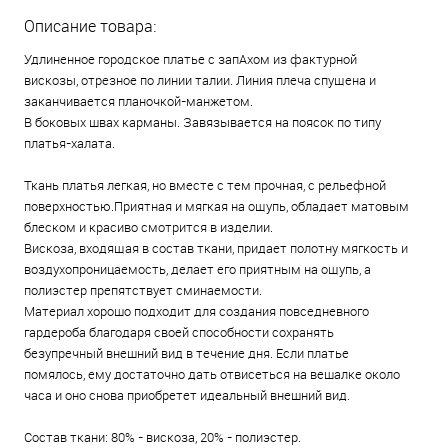
Описание товара:
Удлиненное городское платье с запАхом из фактурной
вискозы, отрезное по линии талии. Линия плеча спущена и
заканчивается планочкой-манжетом.
В боковых швах карманы. Завязывается на поясок по типу
платья-халата.
Ткань платья легкая, но вместе с тем прочная, с рельефной
поверхностью.Приятная и мягкая на ощупь, обладает матовым
блеском и красиво смотрится в изделии.
Вискоза, входящая в состав ткани, придает полотну мягкость и
воздухопроницаемость, делает его приятным на ощупь, а
полиэстер препятствует сминаемости.
Материал хорошо подходит для создания повседневного
гардероба благодаря своей способности сохранять
безупречный внешний вид в течение дня. Если платье
помялось, ему достаточно дать отвисеться на вешалке около
часа и оно снова приобретет идеальный внешний вид.
Состав ткани: 80% - вискоза, 20% - полиэстер.