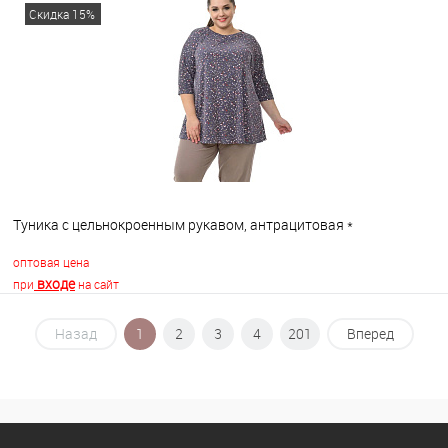
Скидка 15%
В избранное
В наличии
Туника с цельнокроенным рукавом, антрацитовая *
оптовая цена
входе
при
на сайт
Назад
1
2
3
4
201
Вперед
В корзину
В избранное
В наличии