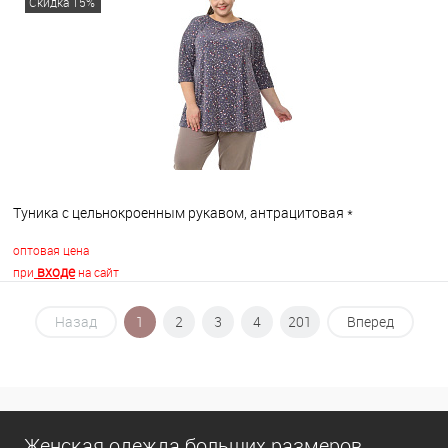
Скидка 15%
В избранное
В наличии
Туника с цельнокроенным рукавом, антрацитовая *
оптовая цена
входе
при
на сайт
Назад
1
2
3
4
201
Вперед
В корзину
В избранное
В наличии
Женская одежда больших размеров